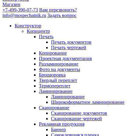
Магазин
+7-499-390-07-73
Вам перезвонить?
info@mospechatnik.ru
Задать вопрос
Конструктор
Копицентр
Печать
Печать документов
Печать чертежей
Копирование
Проектная документация
Разламинирование
Фото на документы
Брошюровка
Твердый переплет
Термопереплет
Ламинирование
Ламинирование
Широкоформатное ламинирование
Сканирование
Сканирование документов
Сканирование чертежей
Рекламная продукция
Баннер
Самоклеящаяся пленка