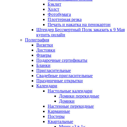
Бэклит
Холст
Фотобумага
Плоттерная резка
Печать и накатка на пенокартон
Штендер Бессмертный Полк заказать к 9 Мая
купить онлайн
Полиграфия
Визитки
Листовки
Флаеры
Подарочные сертификаты
Бланки
Пригласительные
Свадебные пригласительные
Праздничные открытки
Календари
Настольные календари
Домики перекидные
Домики
Настенные перекидные
Карманные
Постеры
Квартальные
Мини «3 в 1»