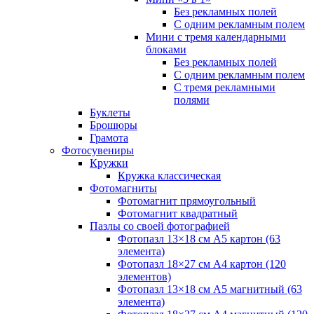
Без рекламных полей
С одним рекламным полем
Мини с тремя календарными
блоками
Без рекламных полей
С одним рекламным полем
С тремя рекламными
полями
Буклеты
Брошюры
Грамота
Фотосувениры
Кружки
Кружка классическая
Фотомагниты
Фотомагнит прямоугольный
Фотомагнит квадратный
Пазлы со своей фотографией
Фотопазл 13×18 см А5 картон (63
элемента)
Фотопазл 18×27 см А4 картон (120
элементов)
Фотопазл 13×18 см А5 магнитный (63
элемента)