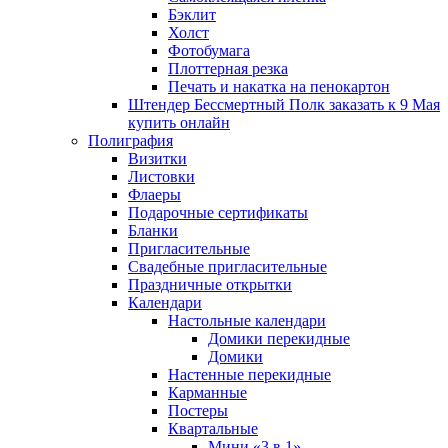
Бэклит
Холст
Фотобумага
Плоттерная резка
Печать и накатка на пенокартон
Штендер Бессмертный Полк заказать к 9 Мая
купить онлайн
Полиграфия
Визитки
Листовки
Флаеры
Подарочные сертификаты
Бланки
Пригласительные
Свадебные пригласительные
Праздничные открытки
Календари
Настольные календари
Домики перекидные
Домики
Настенные перекидные
Карманные
Постеры
Квартальные
Мини «3 в 1»