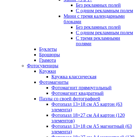
Без рекламных полей
С одним рекламным полем
Мини с тремя календарными
блоками
Без рекламных полей
С одним рекламным полем
С тремя рекламными
полями
Буклеты
Брошюры
Грамота
Фотосувениры
Кружки
Кружка классическая
Фотомагниты
Фотомагнит прямоугольный
Фотомагнит квадратный
Пазлы со своей фотографией
Фотопазл 13×18 см А5 картон (63
элемента)
Фотопазл 18×27 см А4 картон (120
элементов)
Фотопазл 13×18 см А5 магнитный (63
элемента)