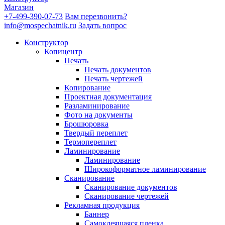
Магазин
+7-499-390-07-73
Вам перезвонить?
info@mospechatnik.ru
Задать вопрос
Конструктор
Копицентр
Печать
Печать документов
Печать чертежей
Копирование
Проектная документация
Разламинирование
Фото на документы
Брошюровка
Твердый переплет
Термопереплет
Ламинирование
Ламинирование
Широкоформатное ламинирование
Сканирование
Сканирование документов
Сканирование чертежей
Рекламная продукция
Баннер
Самоклеящаяся пленка