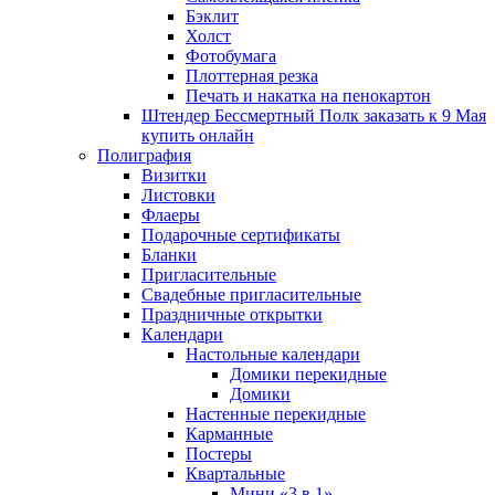
Бэклит
Холст
Фотобумага
Плоттерная резка
Печать и накатка на пенокартон
Штендер Бессмертный Полк заказать к 9 Мая
купить онлайн
Полиграфия
Визитки
Листовки
Флаеры
Подарочные сертификаты
Бланки
Пригласительные
Свадебные пригласительные
Праздничные открытки
Календари
Настольные календари
Домики перекидные
Домики
Настенные перекидные
Карманные
Постеры
Квартальные
Мини «3 в 1»