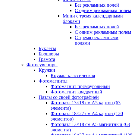
Без рекламных полей
С одним рекламным полем
Мини с тремя календарными
блоками
Без рекламных полей
С одним рекламным полем
С тремя рекламными
полями
Буклеты
Брошюры
Грамота
Фотосувениры
Кружки
Кружка классическая
Фотомагниты
Фотомагнит прямоугольный
Фотомагнит квадратный
Пазлы со своей фотографией
Фотопазл 13×18 см А5 картон (63
элемента)
Фотопазл 18×27 см А4 картон (120
элементов)
Фотопазл 13×18 см А5 магнитный (63
элемента)