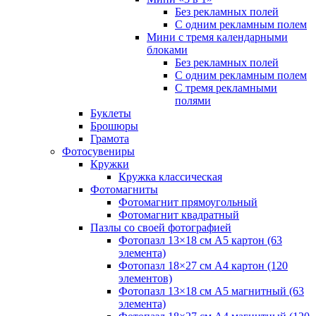
Без рекламных полей
С одним рекламным полем
Мини с тремя календарными
блоками
Без рекламных полей
С одним рекламным полем
С тремя рекламными
полями
Буклеты
Брошюры
Грамота
Фотосувениры
Кружки
Кружка классическая
Фотомагниты
Фотомагнит прямоугольный
Фотомагнит квадратный
Пазлы со своей фотографией
Фотопазл 13×18 см А5 картон (63
элемента)
Фотопазл 18×27 см А4 картон (120
элементов)
Фотопазл 13×18 см А5 магнитный (63
элемента)