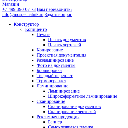
Магазин
+7-499-390-07-73
Вам перезвонить?
info@mospechatnik.ru
Задать вопрос
Конструктор
Копицентр
Печать
Печать документов
Печать чертежей
Копирование
Проектная документация
Разламинирование
Фото на документы
Брошюровка
Твердый переплет
Термопереплет
Ламинирование
Ламинирование
Широкоформатное ламинирование
Сканирование
Сканирование документов
Сканирование чертежей
Рекламная продукция
Баннер
Самоклеящаяся пленка