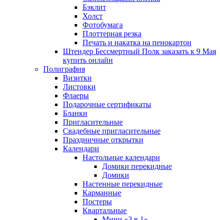
Бэклит
Холст
Фотобумага
Плоттерная резка
Печать и накатка на пенокартон
Штендер Бессмертный Полк заказать к 9 Мая
купить онлайн
Полиграфия
Визитки
Листовки
Флаеры
Подарочные сертификаты
Бланки
Пригласительные
Свадебные пригласительные
Праздничные открытки
Календари
Настольные календари
Домики перекидные
Домики
Настенные перекидные
Карманные
Постеры
Квартальные
Мини «3 в 1»