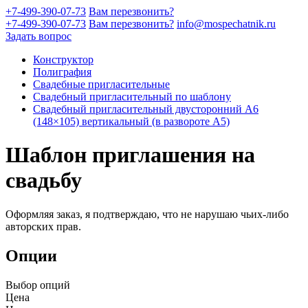
+7-499-390-07-73
Вам перезвонить?
+7-499-390-07-73
Вам перезвонить?
info@mospechatnik.ru
Задать вопрос
Конструктор
Полиграфия
Свадебные пригласительные
Свадебный пригласительный по шаблону
Свадебный пригласительный двусторонний A6
(148×105) вертикальный (в развороте А5)
Шаблон приглашения на
свадьбу
Оформляя заказ, я подтверждаю, что не нарушаю чьих-либо
авторских прав.
Опции
Выбор опций
Цена