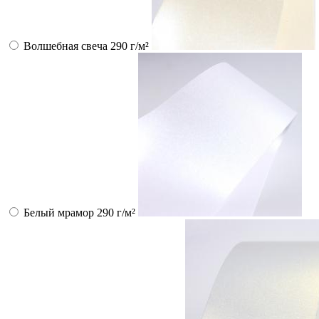
Волшебная свеча 290 г/м²
Белый мрамор 290 г/м²