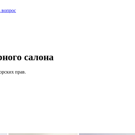
ь вопрос
ного салона
орских прав.