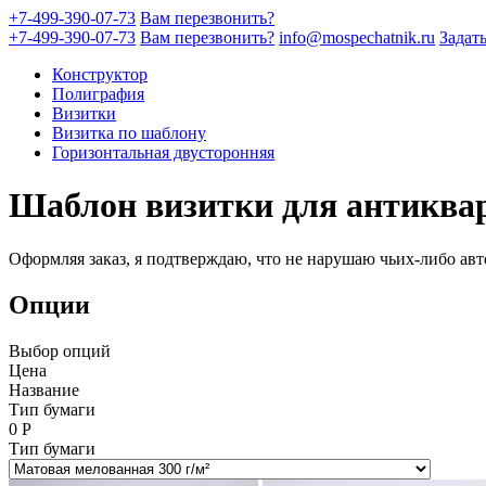
+7-499-390-07-73
Вам перезвонить?
+7-499-390-07-73
Вам перезвонить?
info@mospechatnik.ru
Задат
Конструктор
Полиграфия
Визитки
Визитка по шаблону
Горизонтальная двусторонняя
Шаблон визитки для антиквар
Оформляя заказ, я подтверждаю, что не нарушаю чьих-либо авт
Опции
Выбор опций
Цена
Название
Тип бумаги
0
Р
Тип бумаги