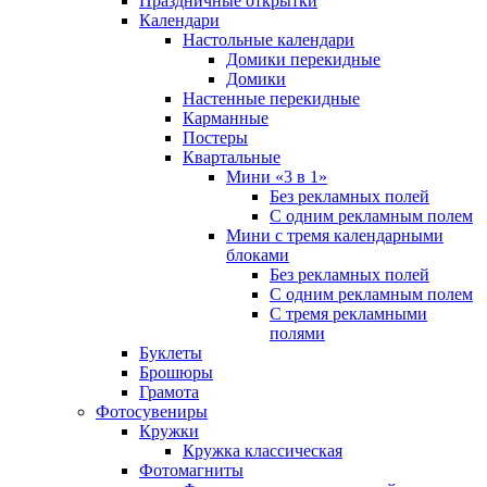
Праздничные открытки
Календари
Настольные календари
Домики перекидные
Домики
Настенные перекидные
Карманные
Постеры
Квартальные
Мини «3 в 1»
Без рекламных полей
С одним рекламным полем
Мини с тремя календарными
блоками
Без рекламных полей
С одним рекламным полем
С тремя рекламными
полями
Буклеты
Брошюры
Грамота
Фотосувениры
Кружки
Кружка классическая
Фотомагниты