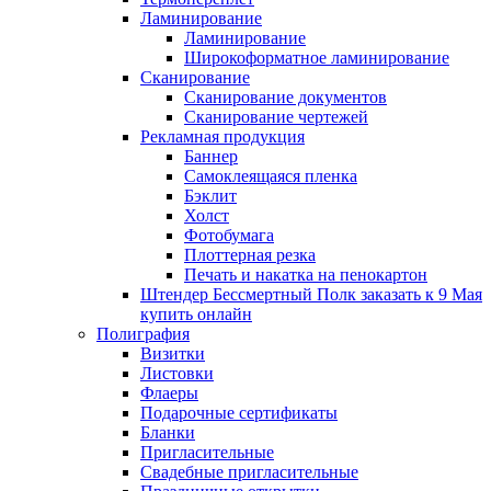
Ламинирование
Ламинирование
Широкоформатное ламинирование
Сканирование
Сканирование документов
Сканирование чертежей
Рекламная продукция
Баннер
Самоклеящаяся пленка
Бэклит
Холст
Фотобумага
Плоттерная резка
Печать и накатка на пенокартон
Штендер Бессмертный Полк заказать к 9 Мая
купить онлайн
Полиграфия
Визитки
Листовки
Флаеры
Подарочные сертификаты
Бланки
Пригласительные
Свадебные пригласительные