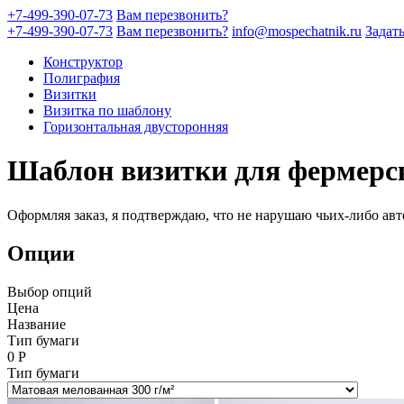
+7-499-390-07-73
Вам перезвонить?
+7-499-390-07-73
Вам перезвонить?
info@mospechatnik.ru
Задат
Конструктор
Полиграфия
Визитки
Визитка по шаблону
Горизонтальная двусторонняя
Шаблон визитки для фермерск
Оформляя заказ, я подтверждаю, что не нарушаю чьих-либо авт
Опции
Выбор опций
Цена
Название
Тип бумаги
0
Р
Тип бумаги