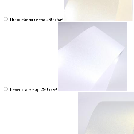
Волшебная свеча 290 г/м²
Белый мрамор 290 г/м²