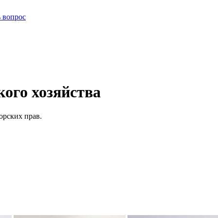
ь вопрос
ого хозяйства
орских прав.