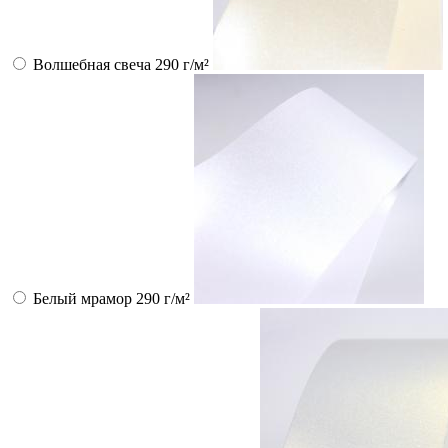
Волшебная свеча 290 г/м²
Белый мрамор 290 г/м²