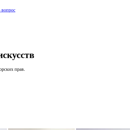
ь вопрос
искусств
орских прав.