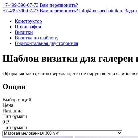
+7-499-390-07-73
Вам перезвонить?
+7-499-390-07-73
Вам перезвонить?
info@mospechatnik.ru
Задат
Конструктор
Полиграфия
Визитки
Визитка по шаблону
Горизонтальная двусторонняя
Шаблон визитки для галереи 
Оформляя заказ, я подтверждаю, что не нарушаю чьих-либо авт
Опции
Выбор опций
Цена
Название
Тип бумаги
0
Р
Тип бумаги