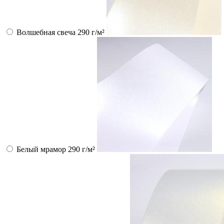
Волшебная свеча 290 г/м²
Белый мрамор 290 г/м²