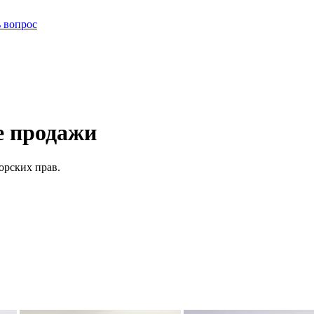
ь вопрос
е продажи
орских прав.