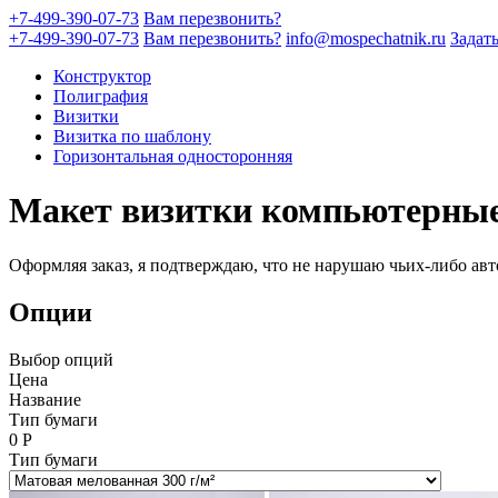
+7-499-390-07-73
Вам перезвонить?
+7-499-390-07-73
Вам перезвонить?
info@mospechatnik.ru
Задат
Конструктор
Полиграфия
Визитки
Визитка по шаблону
Горизонтальная односторонняя
Макет визитки компьютерны
Оформляя заказ, я подтверждаю, что не нарушаю чьих-либо авт
Опции
Выбор опций
Цена
Название
Тип бумаги
0
Р
Тип бумаги