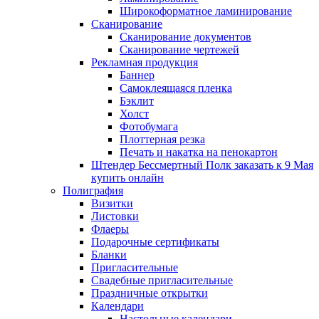
Широкоформатное ламинирование
Сканирование
Сканирование документов
Сканирование чертежей
Рекламная продукция
Баннер
Самоклеящаяся пленка
Бэклит
Холст
Фотобумага
Плоттерная резка
Печать и накатка на пенокартон
Штендер Бессмертный Полк заказать к 9 Мая
купить онлайн
Полиграфия
Визитки
Листовки
Флаеры
Подарочные сертификаты
Бланки
Пригласительные
Свадебные пригласительные
Праздничные открытки
Календари
Настольные календари