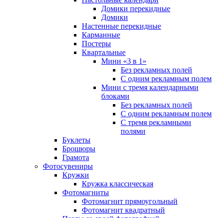
Домики перекидные
Домики
Настенные перекидные
Карманные
Постеры
Квартальные
Мини «3 в 1»
Без рекламных полей
С одним рекламным полем
Мини с тремя календарными
блоками
Без рекламных полей
С одним рекламным полем
С тремя рекламными
полями
Буклеты
Брошюры
Грамота
Фотосувениры
Кружки
Кружка классическая
Фотомагниты
Фотомагнит прямоугольный
Фотомагнит квадратный