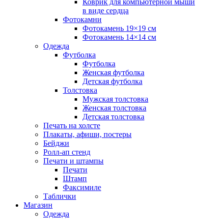
Коврик для компьютерной мыши
в виде сердца
Фотокамни
Фотокамень 19×19 см
Фотокамень 14×14 см
Одежда
Футболка
Футболка
Женская футболка
Детская футболка
Толстовка
Мужская толстовка
Женская толстовка
Детская толстовка
Печать на холсте
Плакаты, афиши, постеры
Бейджи
Ролл-ап стенд
Печати и штампы
Печати
Штамп
Факсимиле
Таблички
Магазин
Одежда