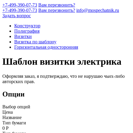
+7-499-390-07-73
Вам перезвонить?
+7-499-390-07-73
Вам перезвонить?
info@mospechatnik.ru
Задать вопрос
Конструктор
Полиграфия
Визитки
Визитка по шаблону
Горизонтальная односторонняя
Шаблон визитки электрика
Оформляя заказ, я подтверждаю, что не нарушаю чьих-либо
авторских прав.
Опции
Выбор опций
Цена
Название
Тип бумаги
0
Р