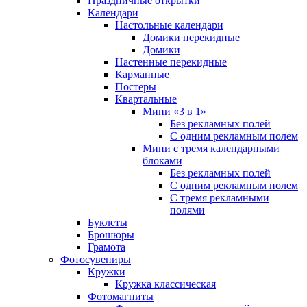
Праздничные открытки
Календари
Настольные календари
Домики перекидные
Домики
Настенные перекидные
Карманные
Постеры
Квартальные
Мини «3 в 1»
Без рекламных полей
С одним рекламным полем
Мини с тремя календарными
блоками
Без рекламных полей
С одним рекламным полем
С тремя рекламными
полями
Буклеты
Брошюры
Грамота
Фотосувениры
Кружки
Кружка классическая
Фотомагниты