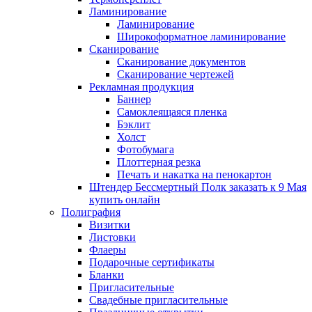
Ламинирование
Ламинирование
Широкоформатное ламинирование
Сканирование
Сканирование документов
Сканирование чертежей
Рекламная продукция
Баннер
Самоклеящаяся пленка
Бэклит
Холст
Фотобумага
Плоттерная резка
Печать и накатка на пенокартон
Штендер Бессмертный Полк заказать к 9 Мая
купить онлайн
Полиграфия
Визитки
Листовки
Флаеры
Подарочные сертификаты
Бланки
Пригласительные
Свадебные пригласительные