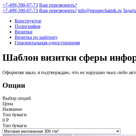
+7-499-390-07-73
Вам перезвонить?
+7-499-390-07-73
Вам перезвонить?
info@mospechatnik.ru
Задат
Конструктор
Полиграфия
Визитки
Визитка по шаблону
Горизонтальная односторонняя
Шаблон визитки сферы инфо
Оформляя заказ, я подтверждаю, что не нарушаю чьих-либо авт
Опции
Выбор опций
Цена
Название
Тип бумаги
0
Р
Тип бумаги