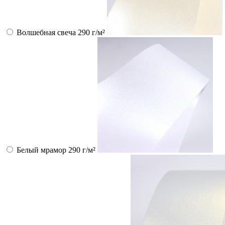
Волшебная свеча 290 г/м²
Белый мрамор 290 г/м²