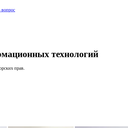
ь вопрос
рмационных технологий
орских прав.