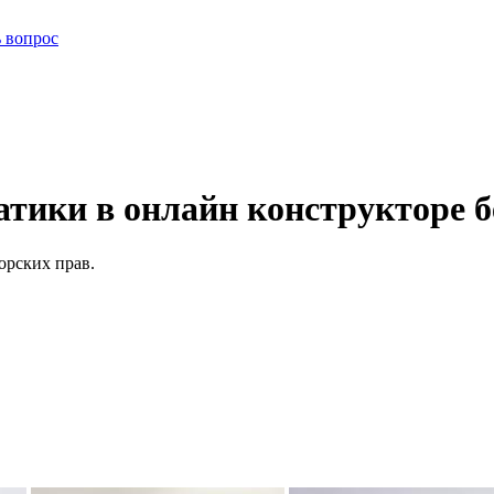
ь вопрос
тики в онлайн конструкторе б
орских прав.