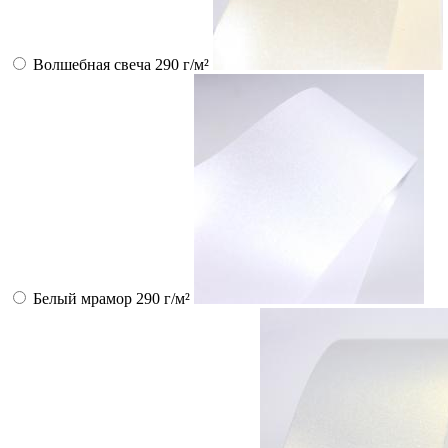
Волшебная свеча 290 г/м²
Белый мрамор 290 г/м²