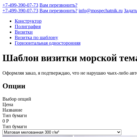
+7-499-390-07-73
Вам перезвонить?
+7-499-390-07-73
Вам перезвонить?
info@mospechatnik.ru
Задат
Конструктор
Полиграфия
Визитки
Визитка по шаблону
Горизонтальная односторонняя
Шаблон визитки морской тема
Оформляя заказ, я подтверждаю, что не нарушаю чьих-либо авт
Опции
Выбор опций
Цена
Название
Тип бумаги
0
Р
Тип бумаги