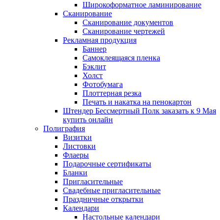
Широкоформатное ламинирование
Сканирование
Сканирование документов
Сканирование чертежей
Рекламная продукция
Баннер
Самоклеящаяся пленка
Бэклит
Холст
Фотобумага
Плоттерная резка
Печать и накатка на пенокартон
Штендер Бессмертный Полк заказать к 9 Мая
купить онлайн
Полиграфия
Визитки
Листовки
Флаеры
Подарочные сертификаты
Бланки
Пригласительные
Свадебные пригласительные
Праздничные открытки
Календари
Настольные календари