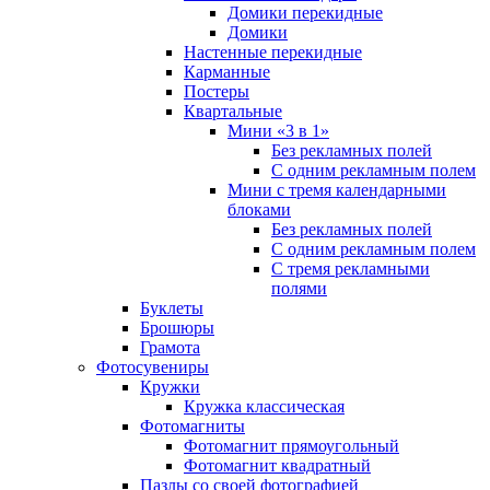
Домики перекидные
Домики
Настенные перекидные
Карманные
Постеры
Квартальные
Мини «3 в 1»
Без рекламных полей
С одним рекламным полем
Мини с тремя календарными
блоками
Без рекламных полей
С одним рекламным полем
С тремя рекламными
полями
Буклеты
Брошюры
Грамота
Фотосувениры
Кружки
Кружка классическая
Фотомагниты
Фотомагнит прямоугольный
Фотомагнит квадратный
Пазлы со своей фотографией