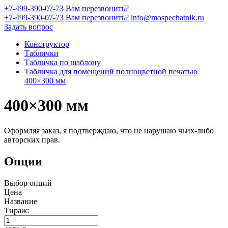
+7-499-390-07-73
Вам перезвонить?
+7-499-390-07-73
Вам перезвонить?
info@mospechatnik.ru
Задать вопрос
Конструктор
Таблички
Табличка по шаблону
Табличка для помещений полноцветной печатью
400×300 мм
400×300 мм
Оформляя заказ, я подтверждаю, что не нарушаю чьих-либо
авторских прав.
Опции
Выбор опций
Цена
Название
Тираж: