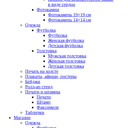
в виде сердца
Фотокамни
Фотокамень 19×19 см
Фотокамень 14×14 см
Одежда
Футболка
Футболка
Женская футболка
Детская футболка
Толстовка
Мужская толстовка
Женская толстовка
Детская толстовка
Печать на холсте
Плакаты, афиши, постеры
Бейджи
Ролл-ап стенд
Печати и штампы
Печати
Штамп
Факсимиле
Таблички
Магазин
Одежда
Футболки