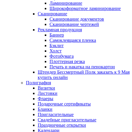
Ламинирование
Широкоформатное ламинирование
Сканирование
Сканирование документов
Сканирование чертежей
Рекламная продукция
Баннер
Самоклеящаяся пленка
Бэклит
Холст
Фотобумага
Плоттерная резка
Печать и накатка на пенокартон
Штендер Бессмертный Полк заказать к 9 Мая
купить онлайн
Полиграфия
Визитки
Листовки
Флаеры
Подарочные сертификаты
Бланки
Пригласительные
Свадебные пригласительные
Праздничные открытки
Календари