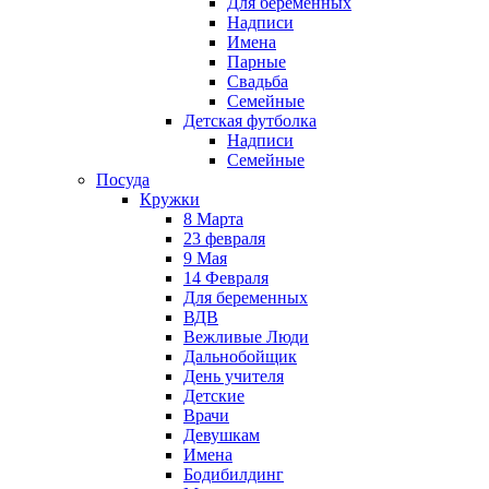
Для беременных
Надписи
Имена
Парные
Свадьба
Семейные
Детская футболка
Надписи
Семейные
Посуда
Кружки
8 Марта
23 февраля
9 Мая
14 Февраля
Для беременных
ВДВ
Вежливые Люди
Дальнобойщик
День учителя
Детские
Врачи
Девушкам
Имена
Бодибилдинг