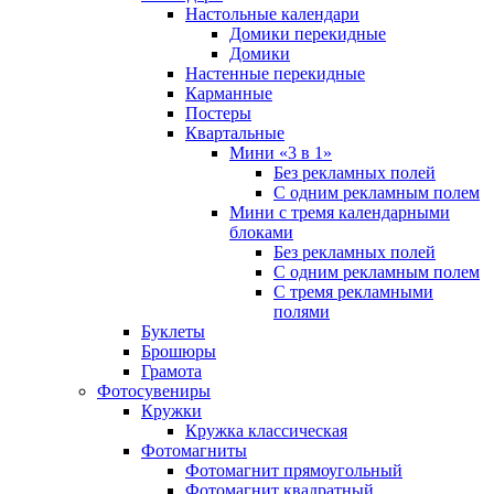
Настольные календари
Домики перекидные
Домики
Настенные перекидные
Карманные
Постеры
Квартальные
Мини «3 в 1»
Без рекламных полей
С одним рекламным полем
Мини с тремя календарными
блоками
Без рекламных полей
С одним рекламным полем
С тремя рекламными
полями
Буклеты
Брошюры
Грамота
Фотосувениры
Кружки
Кружка классическая
Фотомагниты
Фотомагнит прямоугольный
Фотомагнит квадратный