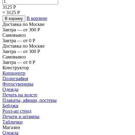
3125
Р
=
3125
Р
В корзине
В корзину
Доставка по Москве
Завтра — от 300
Р
Самовывоз
Завтра — от 0
Р
Доставка по Москве
Завтра — от 300
Р
Самовывоз
Завтра — от 0
Р
Конструктор
Копицентр
Полиграфия
Фотосувениры
Одежда
Печать на холсте
Плакаты, афиши, постеры
Бейджи
Ролл-ап стенд
Печати и штампы
Таблички
Магазин
Одежда