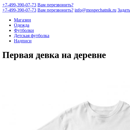
+7-499-390-07-73
Вам перезвонить?
+7-499-390-07-73
Вам перезвонить?
info@mospechatnik.ru
Задат
Магазин
Одежда
Футболки
Детская футболка
Надписи
Первая девка на деревне