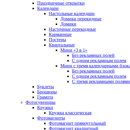
Праздничные открытки
Календари
Настольные календари
Домики перекидные
Домики
Настенные перекидные
Карманные
Постеры
Квартальные
Мини «3 в 1»
Без рекламных полей
С одним рекламным полем
Мини с тремя календарными блок
Без рекламных полей
С одним рекламным полем
С тремя рекламными полями
Буклеты
Брошюры
Грамота
Фотосувениры
Кружки
Кружка классическая
Фотомагниты
Фотомагнит прямоугольный
Фотомагнит квадратный