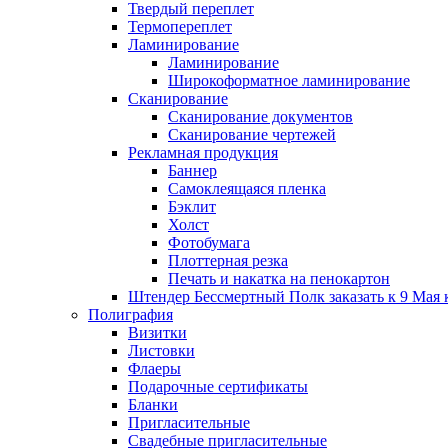
Твердый переплет
Термопереплет
Ламинирование
Ламинирование
Широкоформатное ламинирование
Сканирование
Сканирование документов
Сканирование чертежей
Рекламная продукция
Баннер
Самоклеящаяся пленка
Бэклит
Холст
Фотобумага
Плоттерная резка
Печать и накатка на пенокартон
Штендер Бессмертный Полк заказать к 9 Мая 
Полиграфия
Визитки
Листовки
Флаеры
Подарочные сертификаты
Бланки
Пригласительные
Свадебные пригласительные