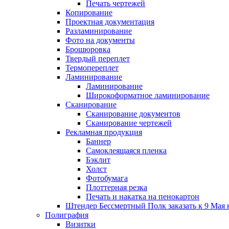
Печать чертежей
Копирование
Проектная документация
Разламинирование
Фото на документы
Брошюровка
Твердый переплет
Термопереплет
Ламинирование
Ламинирование
Широкоформатное ламинирование
Сканирование
Сканирование документов
Сканирование чертежей
Рекламная продукция
Баннер
Самоклеящаяся пленка
Бэклит
Холст
Фотобумага
Плоттерная резка
Печать и накатка на пенокартон
Штендер Бессмертный Полк заказать к 9 Мая 
Полиграфия
Визитки