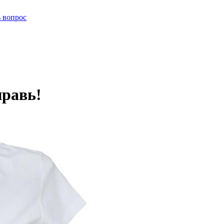
ь вопрос
правь!