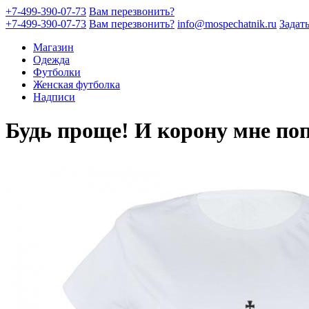
+7-499-390-07-73
Вам перезвонить?
+7-499-390-07-73
Вам перезвонить?
info@mospechatnik.ru
Задат
Магазин
Одежда
Футболки
Женская футболка
Надписи
Будь проще! И корону мне по