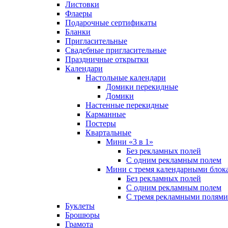
Листовки
Флаеры
Подарочные сертификаты
Бланки
Пригласительные
Свадебные пригласительные
Праздничные открытки
Календари
Настольные календари
Домики перекидные
Домики
Настенные перекидные
Карманные
Постеры
Квартальные
Мини «3 в 1»
Без рекламных полей
С одним рекламным полем
Мини с тремя календарными блок
Без рекламных полей
С одним рекламным полем
С тремя рекламными полями
Буклеты
Брошюры
Грамота