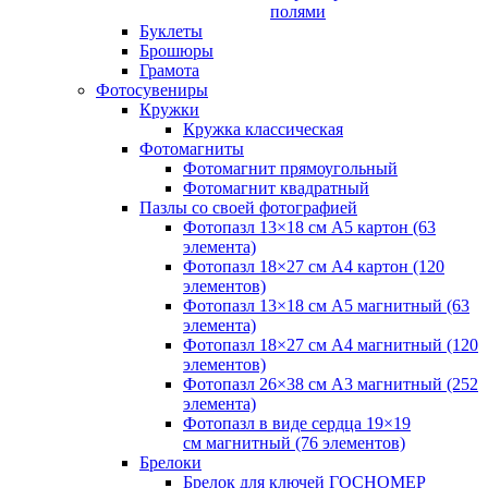
полями
Буклеты
Брошюры
Грамота
Фотосувениры
Кружки
Кружка классическая
Фотомагниты
Фотомагнит прямоугольный
Фотомагнит квадратный
Пазлы со своей фотографией
Фотопазл 13×18 см А5 картон (63
элемента)
Фотопазл 18×27 см А4 картон (120
элементов)
Фотопазл 13×18 см А5 магнитный (63
элемента)
Фотопазл 18×27 см А4 магнитный (120
элементов)
Фотопазл 26×38 см А3 магнитный (252
элемента)
Фотопазл в виде сердца 19×19
см магнитный (76 элементов)
Брелоки
Брелок для ключей ГОСНОМЕР