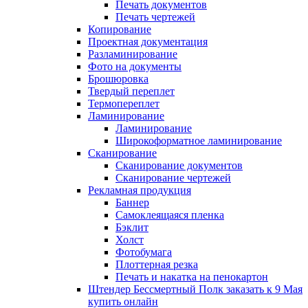
Печать документов
Печать чертежей
Копирование
Проектная документация
Разламинирование
Фото на документы
Брошюровка
Твердый переплет
Термопереплет
Ламинирование
Ламинирование
Широкоформатное ламинирование
Сканирование
Сканирование документов
Сканирование чертежей
Рекламная продукция
Баннер
Самоклеящаяся пленка
Бэклит
Холст
Фотобумага
Плоттерная резка
Печать и накатка на пенокартон
Штендер Бессмертный Полк заказать к 9 Мая
купить онлайн