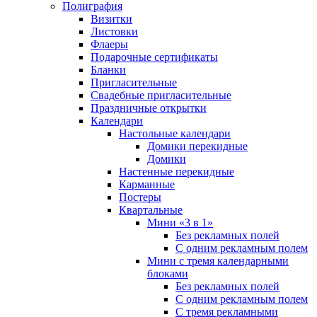
Полиграфия
Визитки
Листовки
Флаеры
Подарочные сертификаты
Бланки
Пригласительные
Свадебные пригласительные
Праздничные открытки
Календари
Настольные календари
Домики перекидные
Домики
Настенные перекидные
Карманные
Постеры
Квартальные
Мини «3 в 1»
Без рекламных полей
С одним рекламным полем
Мини с тремя календарными
блоками
Без рекламных полей
С одним рекламным полем
С тремя рекламными