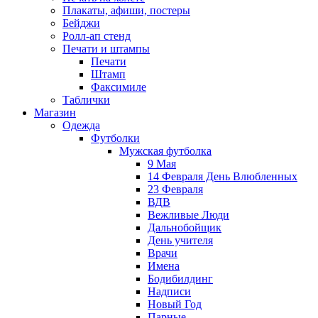
Плакаты, афиши, постеры
Бейджи
Ролл-ап стенд
Печати и штампы
Печати
Штамп
Факсимиле
Таблички
Магазин
Одежда
Футболки
Мужская футболка
9 Мая
14 Февраля День Влюбленных
23 Февраля
ВДВ
Вежливые Люди
Дальнобойщик
День учителя
Врачи
Имена
Бодибилдинг
Надписи
Новый Год
Парные