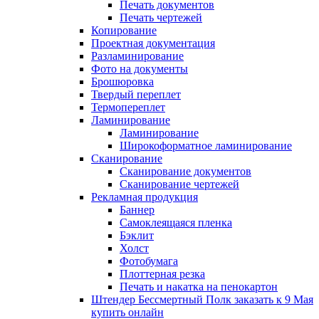
Печать документов
Печать чертежей
Копирование
Проектная документация
Разламинирование
Фото на документы
Брошюровка
Твердый переплет
Термопереплет
Ламинирование
Ламинирование
Широкоформатное ламинирование
Сканирование
Сканирование документов
Сканирование чертежей
Рекламная продукция
Баннер
Самоклеящаяся пленка
Бэклит
Холст
Фотобумага
Плоттерная резка
Печать и накатка на пенокартон
Штендер Бессмертный Полк заказать к 9 Мая
купить онлайн