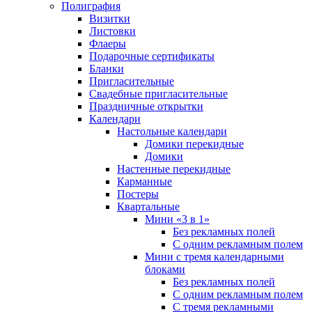
Полиграфия
Визитки
Листовки
Флаеры
Подарочные сертификаты
Бланки
Пригласительные
Свадебные пригласительные
Праздничные открытки
Календари
Настольные календари
Домики перекидные
Домики
Настенные перекидные
Карманные
Постеры
Квартальные
Мини «3 в 1»
Без рекламных полей
С одним рекламным полем
Мини с тремя календарными
блоками
Без рекламных полей
С одним рекламным полем
С тремя рекламными