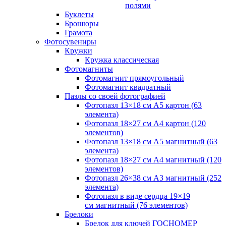
полями
Буклеты
Брошюры
Грамота
Фотосувениры
Кружки
Кружка классическая
Фотомагниты
Фотомагнит прямоугольный
Фотомагнит квадратный
Пазлы со своей фотографией
Фотопазл 13×18 см А5 картон (63
элемента)
Фотопазл 18×27 см А4 картон (120
элементов)
Фотопазл 13×18 см А5 магнитный (63
элемента)
Фотопазл 18×27 см А4 магнитный (120
элементов)
Фотопазл 26×38 см А3 магнитный (252
элемента)
Фотопазл в виде сердца 19×19
см магнитный (76 элементов)
Брелоки
Брелок для ключей ГОСНОМЕР