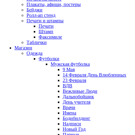
Плакаты, афиши, постеры
Бейджи
Ролл-ап стенд
Печати и штампы
Печати
Штамп
Факсимиле
Таблички
Магазин
Одежда
Футболки
Мужская футболка
9 Мая
14 Февраля День Влюбленных
23 Февраля
ВДВ
Вежливые Люди
Дальнобойщик
День учителя
Врачи
Имена
Бодибилдинг
Надписи
Новый Год
Парные