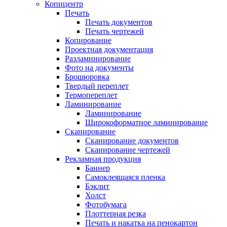
Копицентр
Печать
Печать документов
Печать чертежей
Копирование
Проектная документация
Разламинирование
Фото на документы
Брошюровка
Твердый переплет
Термопереплет
Ламинирование
Ламинирование
Широкоформатное ламинирование
Сканирование
Сканирование документов
Сканирование чертежей
Рекламная продукция
Баннер
Самоклеящаяся пленка
Бэклит
Холст
Фотобумага
Плоттерная резка
Печать и накатка на пенокартон