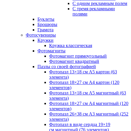
С одним рекламным полем
С тремя рекламными
полями
Буклеты
Брошюры
Грамота
Фотосувениры
Кружки
Кружка классическая
Фотомагниты
Фотомагнит прямоугольный
Фотомагнит квадратный
Пазлы со своей фотографией
Фотопазл 13×18 см А5 картон (63
элемента)
Фотопазл 18×27 см А4 картон (120
элементов)
Фотопазл 13×18 см А5 магнитный (63
элемента)
Фотопазл 18×27 см А4 магнитный (120
элементов)
Фотопазл 26×38 см А3 магнитный (252
элемента)
Фотопазл в виде сердца 19×19
см магнитный (76 элементов)