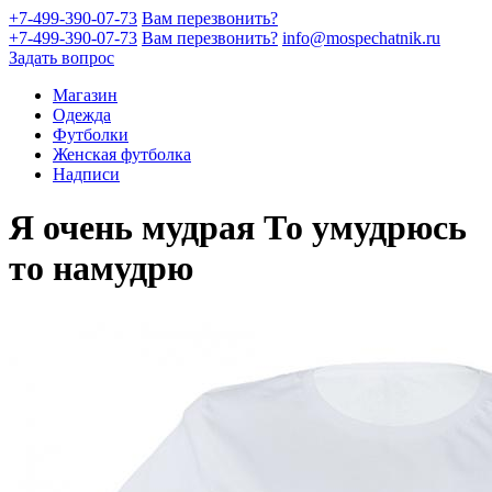
+7-499-390-07-73
Вам перезвонить?
+7-499-390-07-73
Вам перезвонить?
info@mospechatnik.ru
Задать вопрос
Магазин
Одежда
Футболки
Женская футболка
Надписи
Я очень мудрая То умудрюсь
то намудрю