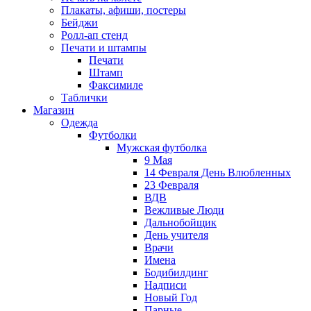
Плакаты, афиши, постеры
Бейджи
Ролл-ап стенд
Печати и штампы
Печати
Штамп
Факсимиле
Таблички
Магазин
Одежда
Футболки
Мужская футболка
9 Мая
14 Февраля День Влюбленных
23 Февраля
ВДВ
Вежливые Люди
Дальнобойщик
День учителя
Врачи
Имена
Бодибилдинг
Надписи
Новый Год
Парные