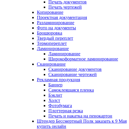
Печать документов
Печать чертежей
Копирование
Проектная документация
Разламинирование
Фото на документы
Брошюровка
Твердый переплет
Термопереплет
Ламинирование
Ламинирование
Широкоформатное ламинирование
Сканирование
Сканирование документов
Сканирование чертежей
Рекламная продукция
Баннер
Самоклеящаяся пленка
Бэклит
Холст
Фотобумага
Плоттерная резка
Печать и накатка на пенокартон
Штендер Бессмертный Полк заказать к 9 Мая
купить онлайн