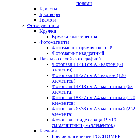
полями
Буклеты
Брошюры
Грамота
Фотосувениры
Кружки
Кружка классическая
Фотомагниты
Фотомагнит прямоугольный
Фотомагнит квадратный
Пазлы со своей фотографией
Фотопазл 13×18 см А5 картон (63
элемента)
Фотопазл 18×27 см А4 картон (120
элементов)
Фотопазл 13×18 см А5 магнитный (63
элемента)
Фотопазл 18×27 см А4 магнитный (120
элементов)
Фотопазл 26×38 см А3 магнитный (252
элемента)
Фотопазл в виде сердца 19×19
см магнитный (76 элементов)
Брелоки
Брелок для ключей ГОСНОМЕР