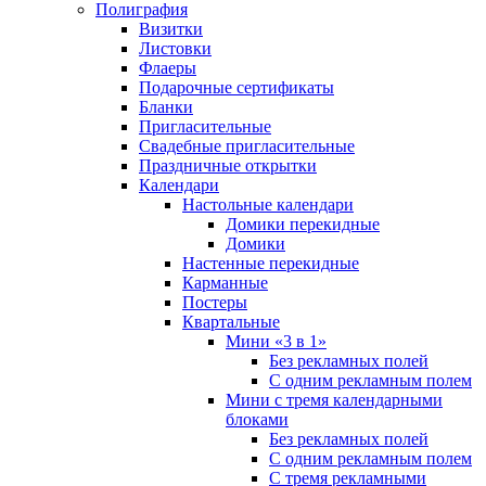
Полиграфия
Визитки
Листовки
Флаеры
Подарочные сертификаты
Бланки
Пригласительные
Свадебные пригласительные
Праздничные открытки
Календари
Настольные календари
Домики перекидные
Домики
Настенные перекидные
Карманные
Постеры
Квартальные
Мини «3 в 1»
Без рекламных полей
С одним рекламным полем
Мини с тремя календарными
блоками
Без рекламных полей
С одним рекламным полем
С тремя рекламными