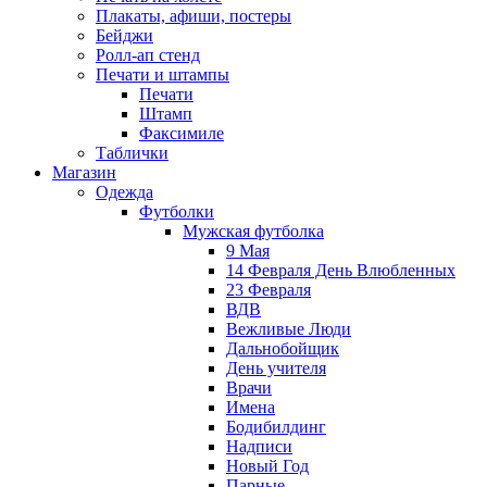
Плакаты, афиши, постеры
Бейджи
Ролл-ап стенд
Печати и штампы
Печати
Штамп
Факсимиле
Таблички
Магазин
Одежда
Футболки
Мужская футболка
9 Мая
14 Февраля День Влюбленных
23 Февраля
ВДВ
Вежливые Люди
Дальнобойщик
День учителя
Врачи
Имена
Бодибилдинг
Надписи
Новый Год
Парные