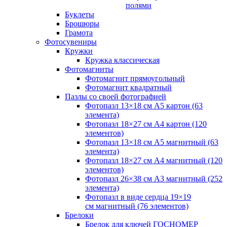
полями
Буклеты
Брошюры
Грамота
Фотосувениры
Кружки
Кружка классическая
Фотомагниты
Фотомагнит прямоугольный
Фотомагнит квадратный
Пазлы со своей фотографией
Фотопазл 13×18 см А5 картон (63
элемента)
Фотопазл 18×27 см А4 картон (120
элементов)
Фотопазл 13×18 см А5 магнитный (63
элемента)
Фотопазл 18×27 см А4 магнитный (120
элементов)
Фотопазл 26×38 см А3 магнитный (252
элемента)
Фотопазл в виде сердца 19×19
см магнитный (76 элементов)
Брелоки
Брелок для ключей ГОСНОМЕР