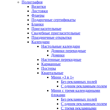
Полиграфия
Визитки
Листовки
Флаеры
Подарочные сертификаты
Бланки
Пригласительные
Свадебные пригласительные
Праздничные открытки
Календари
Настольные календари
Домики перекидные
Домики
Настенные перекидные
Карманные
Постеры
Квартальные
Мини «3 в 1»
Без рекламных полей
С одним рекламным полем
Мини с тремя календарными
блоками
Без рекламных полей
С одним рекламным полем
С тремя рекламными