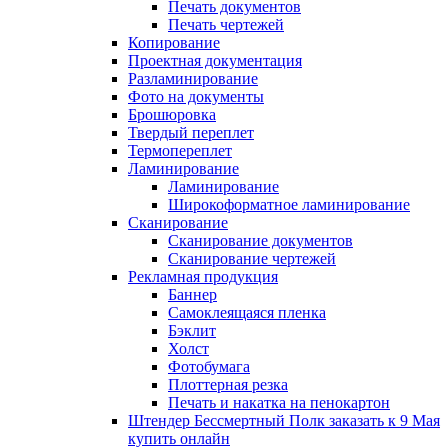
Печать документов
Печать чертежей
Копирование
Проектная документация
Разламинирование
Фото на документы
Брошюровка
Твердый переплет
Термопереплет
Ламинирование
Ламинирование
Широкоформатное ламинирование
Сканирование
Сканирование документов
Сканирование чертежей
Рекламная продукция
Баннер
Самоклеящаяся пленка
Бэклит
Холст
Фотобумага
Плоттерная резка
Печать и накатка на пенокартон
Штендер Бессмертный Полк заказать к 9 Мая
купить онлайн