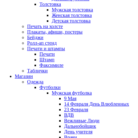
Толстовка
Мужская толстовка
Женская толстовка
Детская толстовка
Печать на холсте
Плакаты, афиши, постеры
Бейджи
Ролл-ап стенд
Печати и штампы
Печати
Штамп
Факсимиле
Таблички
Магазин
Одежда
Футболки
Мужская футболка
9 Мая
14 Февраля День Влюбленных
23 Февраля
ВДВ
Вежливые Люди
Дальнобойщик
День учителя
Врачи