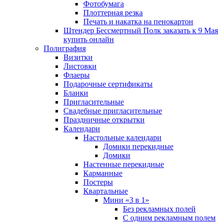
Фотобумага
Плоттерная резка
Печать и накатка на пенокартон
Штендер Бессмертный Полк заказать к 9 Мая
купить онлайн
Полиграфия
Визитки
Листовки
Флаеры
Подарочные сертификаты
Бланки
Пригласительные
Свадебные пригласительные
Праздничные открытки
Календари
Настольные календари
Домики перекидные
Домики
Настенные перекидные
Карманные
Постеры
Квартальные
Мини «3 в 1»
Без рекламных полей
С одним рекламным полем