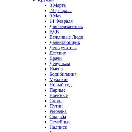
8 Марта
23 февраля
9 Мая
14 Февраля
Для беременных
ВДВ
Вежливые Люди
Дальнобойщик
День учителя
Детские
Врачи
Девушкам
Имена
Бодибилдинг
Мужские
Новый год
Парные
Военные
Спорт
Путин
Рыбалка
Свадьба
Семейные
Надписи