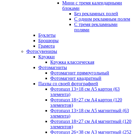
Мини с тремя календарными
блоками
Без рекламных полей
С одним рекламным полем
С тремя рекламными
полями
Буклеты
Брошюры
Грамота
Фотосувениры
Кружки
Кружка классическая
Фотомагниты
Фотомагнит прямоугольный
Фотомагнит квадратный
Пазлы со своей фотографией
Фотопазл 13×18 см А5 картон (63
элемента)
Фотопазл 18×27 см А4 картон (120
элементов)
Фотопазл 13×18 см А5 магнитный (63
элемента)
Фотопазл 18×27 см А4 магнитный (120
элементов)
Фотопазл 26×38 см А3 магнитный (252