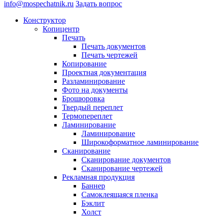
info@mospechatnik.ru
Задать вопрос
Конструктор
Копицентр
Печать
Печать документов
Печать чертежей
Копирование
Проектная документация
Разламинирование
Фото на документы
Брошюровка
Твердый переплет
Термопереплет
Ламинирование
Ламинирование
Широкоформатное ламинирование
Сканирование
Сканирование документов
Сканирование чертежей
Рекламная продукция
Баннер
Самоклеящаяся пленка
Бэклит
Холст