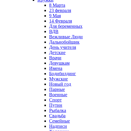
8 Марта
23 февраля
9 Мая
14 Февраля
Для беременных
ВДВ
Вежливые Люди
Дальнобойщик
День учителя
Детские
Врачи
Девушкам
Имена
Бодибилдинг
Мужские
Новый год
Парные
Военные
Спорт
Путин
Рыбалка
Свадьба
Семейные
Надписи