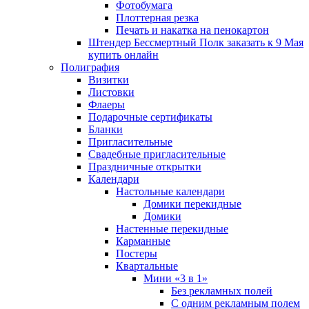
Фотобумага
Плоттерная резка
Печать и накатка на пенокартон
Штендер Бессмертный Полк заказать к 9 Мая
купить онлайн
Полиграфия
Визитки
Листовки
Флаеры
Подарочные сертификаты
Бланки
Пригласительные
Свадебные пригласительные
Праздничные открытки
Календари
Настольные календари
Домики перекидные
Домики
Настенные перекидные
Карманные
Постеры
Квартальные
Мини «3 в 1»
Без рекламных полей
С одним рекламным полем