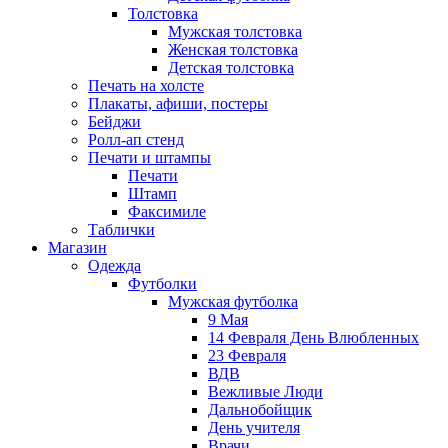
Толстовка
Мужская толстовка
Женская толстовка
Детская толстовка
Печать на холсте
Плакаты, афиши, постеры
Бейджи
Ролл-ап стенд
Печати и штампы
Печати
Штамп
Факсимиле
Таблички
Магазин
Одежда
Футболки
Мужская футболка
9 Мая
14 Февраля День Влюбленных
23 Февраля
ВДВ
Вежливые Люди
Дальнобойщик
День учителя
Врачи