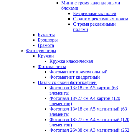
Мини с тремя календарными
блоками
Без рекламных полей
С одним рекламным полем
С тремя рекламными
полями
Буклеты
Брошюры
Грамота
Фотосувениры
Кружки
Кружка классическая
Фотомагниты
Фотомагнит прямоугольный
Фотомагнит квадратный
Пазлы со своей фотографией
Фотопазл 13×18 см А5 картон (63
элемента)
Фотопазл 18×27 см А4 картон (120
элементов)
Фотопазл 13×18 см А5 магнитный (63
элемента)
Фотопазл 18×27 см А4 магнитный (120
элементов)
Фотопазл 26×38 см А3 магнитный (252