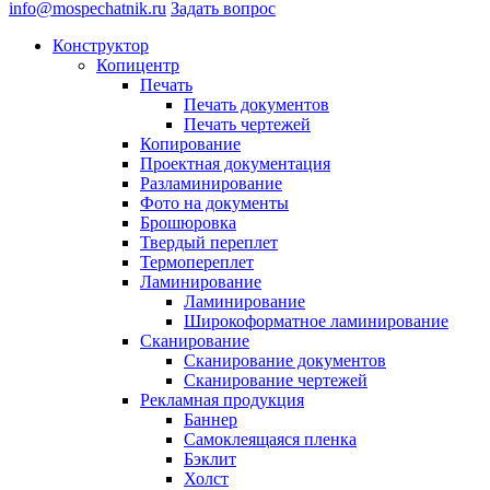
info@mospechatnik.ru
Задать вопрос
Конструктор
Копицентр
Печать
Печать документов
Печать чертежей
Копирование
Проектная документация
Разламинирование
Фото на документы
Брошюровка
Твердый переплет
Термопереплет
Ламинирование
Ламинирование
Широкоформатное ламинирование
Сканирование
Сканирование документов
Сканирование чертежей
Рекламная продукция
Баннер
Самоклеящаяся пленка
Бэклит
Холст