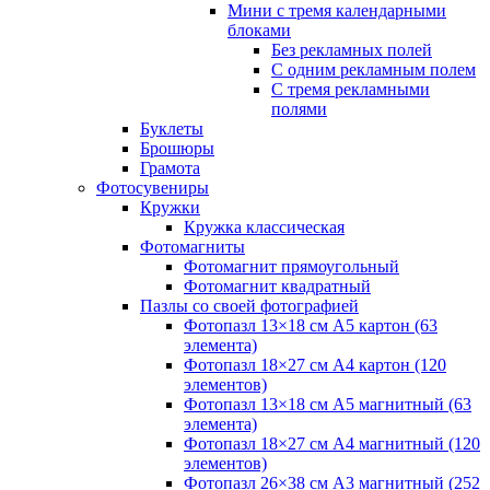
Мини с тремя календарными
блоками
Без рекламных полей
С одним рекламным полем
С тремя рекламными
полями
Буклеты
Брошюры
Грамота
Фотосувениры
Кружки
Кружка классическая
Фотомагниты
Фотомагнит прямоугольный
Фотомагнит квадратный
Пазлы со своей фотографией
Фотопазл 13×18 см А5 картон (63
элемента)
Фотопазл 18×27 см А4 картон (120
элементов)
Фотопазл 13×18 см А5 магнитный (63
элемента)
Фотопазл 18×27 см А4 магнитный (120
элементов)
Фотопазл 26×38 см А3 магнитный (252