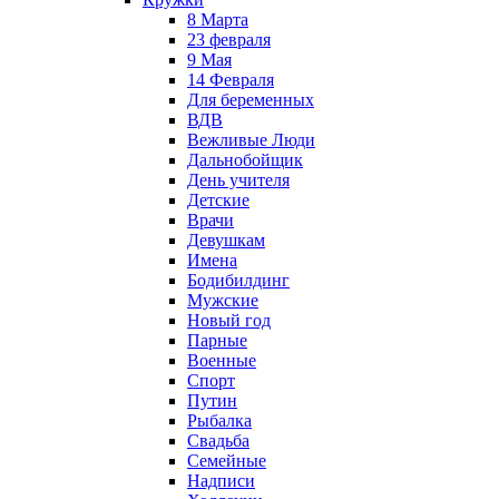
8 Марта
23 февраля
9 Мая
14 Февраля
Для беременных
ВДВ
Вежливые Люди
Дальнобойщик
День учителя
Детские
Врачи
Девушкам
Имена
Бодибилдинг
Мужские
Новый год
Парные
Военные
Спорт
Путин
Рыбалка
Свадьба
Семейные
Надписи