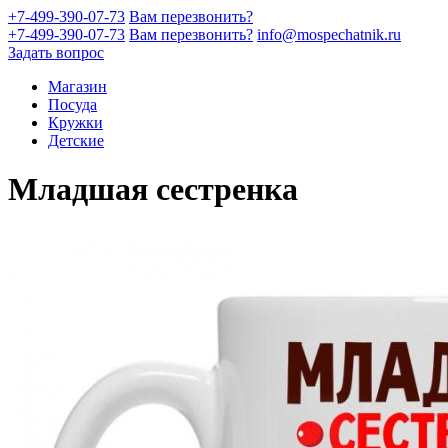
+7-499-390-07-73
Вам перезвонить?
+7-499-390-07-73
Вам перезвонить?
info@mospechatnik.ru
Задать вопрос
Магазин
Посуда
Кружки
Детские
Младшая сестренка