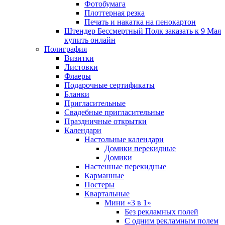
Фотобумага
Плоттерная резка
Печать и накатка на пенокартон
Штендер Бессмертный Полк заказать к 9 Мая
купить онлайн
Полиграфия
Визитки
Листовки
Флаеры
Подарочные сертификаты
Бланки
Пригласительные
Свадебные пригласительные
Праздничные открытки
Календари
Настольные календари
Домики перекидные
Домики
Настенные перекидные
Карманные
Постеры
Квартальные
Мини «3 в 1»
Без рекламных полей
С одним рекламным полем