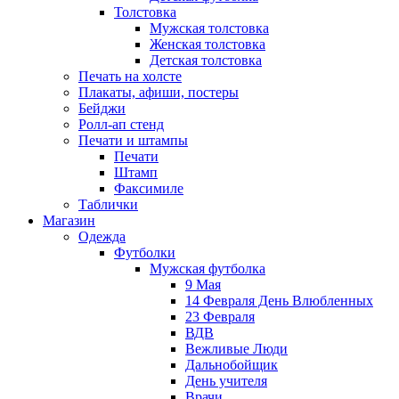
Толстовка
Мужская толстовка
Женская толстовка
Детская толстовка
Печать на холсте
Плакаты, афиши, постеры
Бейджи
Ролл-ап стенд
Печати и штампы
Печати
Штамп
Факсимиле
Таблички
Магазин
Одежда
Футболки
Мужская футболка
9 Мая
14 Февраля День Влюбленных
23 Февраля
ВДВ
Вежливые Люди
Дальнобойщик
День учителя
Врачи