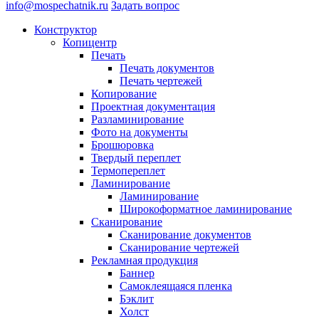
info@mospechatnik.ru
Задать вопрос
Конструктор
Копицентр
Печать
Печать документов
Печать чертежей
Копирование
Проектная документация
Разламинирование
Фото на документы
Брошюровка
Твердый переплет
Термопереплет
Ламинирование
Ламинирование
Широкоформатное ламинирование
Сканирование
Сканирование документов
Сканирование чертежей
Рекламная продукция
Баннер
Самоклеящаяся пленка
Бэклит
Холст