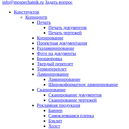
info@mospechatnik.ru
Задать вопрос
Конструктор
Копицентр
Печать
Печать документов
Печать чертежей
Копирование
Проектная документация
Разламинирование
Фото на документы
Брошюровка
Твердый переплет
Термопереплет
Ламинирование
Ламинирование
Широкоформатное ламинирование
Сканирование
Сканирование документов
Сканирование чертежей
Рекламная продукция
Баннер
Самоклеящаяся пленка
Бэклит
Холст