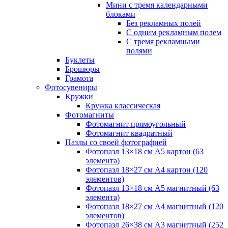
Мини с тремя календарными
блоками
Без рекламных полей
С одним рекламным полем
С тремя рекламными
полями
Буклеты
Брошюры
Грамота
Фотосувениры
Кружки
Кружка классическая
Фотомагниты
Фотомагнит прямоугольный
Фотомагнит квадратный
Пазлы со своей фотографией
Фотопазл 13×18 см А5 картон (63
элемента)
Фотопазл 18×27 см А4 картон (120
элементов)
Фотопазл 13×18 см А5 магнитный (63
элемента)
Фотопазл 18×27 см А4 магнитный (120
элементов)
Фотопазл 26×38 см А3 магнитный (252