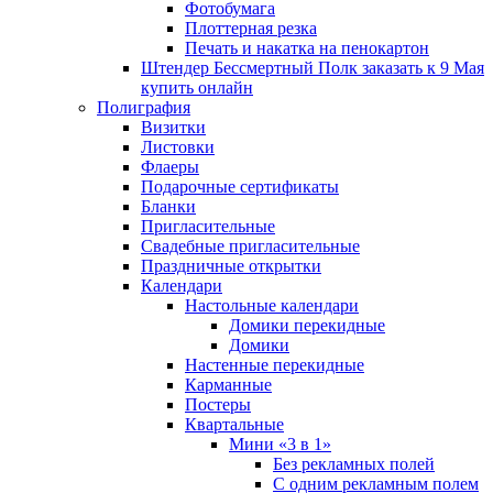
Фотобумага
Плоттерная резка
Печать и накатка на пенокартон
Штендер Бессмертный Полк заказать к 9 Мая
купить онлайн
Полиграфия
Визитки
Листовки
Флаеры
Подарочные сертификаты
Бланки
Пригласительные
Свадебные пригласительные
Праздничные открытки
Календари
Настольные календари
Домики перекидные
Домики
Настенные перекидные
Карманные
Постеры
Квартальные
Мини «3 в 1»
Без рекламных полей
С одним рекламным полем