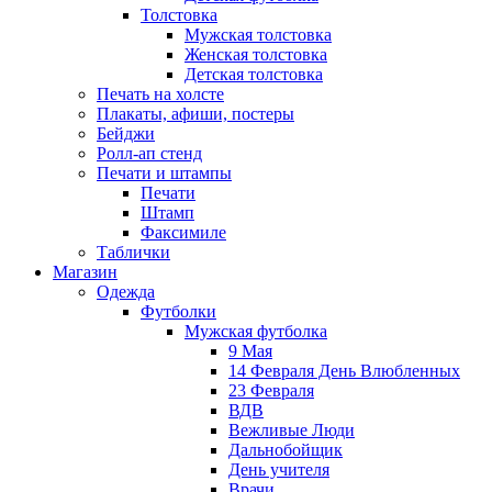
Толстовка
Мужская толстовка
Женская толстовка
Детская толстовка
Печать на холсте
Плакаты, афиши, постеры
Бейджи
Ролл-ап стенд
Печати и штампы
Печати
Штамп
Факсимиле
Таблички
Магазин
Одежда
Футболки
Мужская футболка
9 Мая
14 Февраля День Влюбленных
23 Февраля
ВДВ
Вежливые Люди
Дальнобойщик
День учителя
Врачи