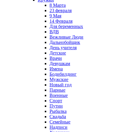
8 Марта
23 февраля
9 Мая
14 Февраля
Для беременных
ВДВ
Вежливые Люди
Дальнобойщик
День учителя
Детские
Врачи
Девушкам
Имена
Бодибилдинг
Мужские
Новый год
Парные
Военные
Спорт
Путин
Рыбалка
Свадьба
Семейные
Надписи