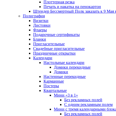
Плоттерная резка
Печать и накатка на пенокартон
Штендер Бессмертный Полк заказать к 9 Мая 
Полиграфия
Визитки
Листовки
Флаеры
Подарочные сертификаты
Бланки
Пригласительные
Свадебные пригласительные
Праздничные открытки
Календари
Настольные календари
Домики перекидные
Домики
Настенные перекидные
Карманные
Постеры
Квартальные
Мини «3 в 1»
Без рекламных полей
С одним рекламным полем
Мини с тремя календарными блок
Без рекламных полей