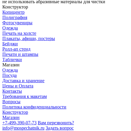
не использовать абразивные материалы для чистки
Конструктор
Копицентр
Полиграфия
Фотосувениры
Одежда
Печать на холсте
Плакаты, афиши, постеры
Бейджи
Ролл-ап стенд
Печати и штампы
Таблички
Магазин
Одежда
Посуда
Доставка и хранение
Цены и Оплата
Контакты
Требования к макетам
Вопросы
Политика конфиденциальности
Конструктор
Магазин
+7-499-390-07-73
Вам перезвонить?
info@mospechatnik.ru
Задать вопрос