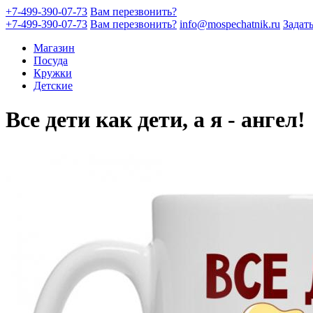
+7-499-390-07-73
Вам перезвонить?
+7-499-390-07-73
Вам перезвонить?
info@mospechatnik.ru
Задат
Магазин
Посуда
Кружки
Детские
Все дети как дети, а я - ангел!