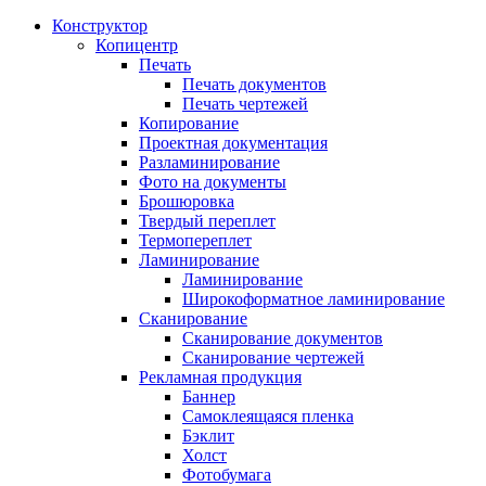
Конструктор
Копицентр
Печать
Печать документов
Печать чертежей
Копирование
Проектная документация
Разламинирование
Фото на документы
Брошюровка
Твердый переплет
Термопереплет
Ламинирование
Ламинирование
Широкоформатное ламинирование
Сканирование
Сканирование документов
Сканирование чертежей
Рекламная продукция
Баннер
Самоклеящаяся пленка
Бэклит
Холст
Фотобумага