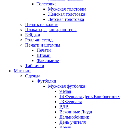
Толстовка
Мужская толстовка
Женская толстовка
Детская толстовка
Печать на холсте
Плакаты, афиши, постеры
Бейджи
Ролл-ап стенд
Печати и штампы
Печати
Штамп
Факсимиле
Таблички
Магазин
Одежда
Футболки
Мужская футболка
9 Мая
14 Февраля День Влюбленных
23 Февраля
ВДВ
Вежливые Люди
Дальнобойщик
День учителя
Врачи