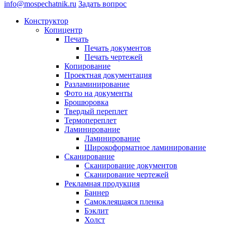
info@mospechatnik.ru
Задать вопрос
Конструктор
Копицентр
Печать
Печать документов
Печать чертежей
Копирование
Проектная документация
Разламинирование
Фото на документы
Брошюровка
Твердый переплет
Термопереплет
Ламинирование
Ламинирование
Широкоформатное ламинирование
Сканирование
Сканирование документов
Сканирование чертежей
Рекламная продукция
Баннер
Самоклеящаяся пленка
Бэклит
Холст