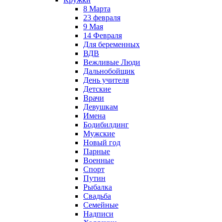
8 Марта
23 февраля
9 Мая
14 Февраля
Для беременных
ВДВ
Вежливые Люди
Дальнобойщик
День учителя
Детские
Врачи
Девушкам
Имена
Бодибилдинг
Мужские
Новый год
Парные
Военные
Спорт
Путин
Рыбалка
Свадьба
Семейные
Надписи