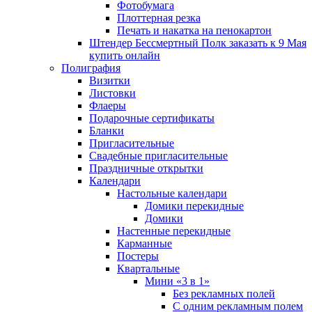
Фотобумага
Плоттерная резка
Печать и накатка на пенокартон
Штендер Бессмертный Полк заказать к 9 Мая
купить онлайн
Полиграфия
Визитки
Листовки
Флаеры
Подарочные сертификаты
Бланки
Пригласительные
Свадебные пригласительные
Праздничные открытки
Календари
Настольные календари
Домики перекидные
Домики
Настенные перекидные
Карманные
Постеры
Квартальные
Мини «3 в 1»
Без рекламных полей
С одним рекламным полем