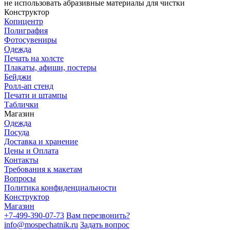
не использовать абразивные материалы для чистки
Конструктор
Копицентр
Полиграфия
Фотосувениры
Одежда
Печать на холсте
Плакаты, афиши, постеры
Бейджи
Ролл-ап стенд
Печати и штампы
Таблички
Магазин
Одежда
Посуда
Доставка и хранение
Цены и Оплата
Контакты
Требования к макетам
Вопросы
Политика конфиденциальности
Конструктор
Магазин
+7-499-390-07-73
Вам перезвонить?
info@mospechatnik.ru
Задать вопрос