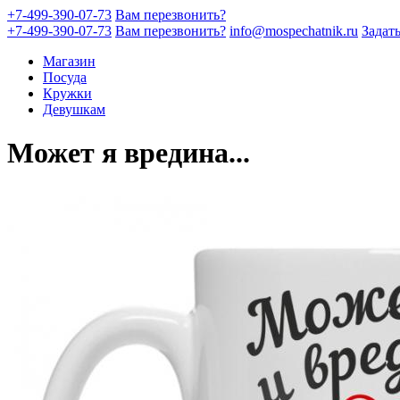
+7-499-390-07-73
Вам перезвонить?
+7-499-390-07-73
Вам перезвонить?
info@mospechatnik.ru
Задат
Магазин
Посуда
Кружки
Девушкам
Может я вредина...