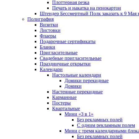
Плоттерная резка
Печать и накатка на пенокартон
Штендер Бессмертный Полк заказать к 9 Мая 
Полиграфия
Визитки
Листовки
Флаеры
Подарочные сертификаты
Бланки
Пригласительные
Свадебные пригласительные
Праздничные открытки
Календари
Настольные календари
Домики перекидные
Домики
Настенные перекидные
Карманные
Постеры
Квартальные
Мини «3 в 1»
Без рекламных полей
С одним рекламным полем
Мини с тремя календарными блок
Без рекламных полей