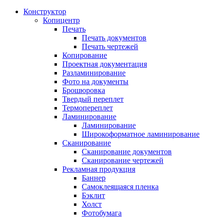
Конструктор
Копицентр
Печать
Печать документов
Печать чертежей
Копирование
Проектная документация
Разламинирование
Фото на документы
Брошюровка
Твердый переплет
Термопереплет
Ламинирование
Ламинирование
Широкоформатное ламинирование
Сканирование
Сканирование документов
Сканирование чертежей
Рекламная продукция
Баннер
Самоклеящаяся пленка
Бэклит
Холст
Фотобумага