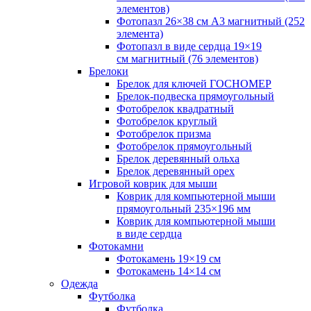
элементов)
Фотопазл 26×38 см А3 магнитный (252
элемента)
Фотопазл в виде сердца 19×19
см магнитный (76 элементов)
Брелоки
Брелок для ключей ГОСНОМЕР
Брелок-подвеска прямоугольный
Фотобрелок квадратный
Фотобрелок круглый
Фотобрелок призма
Фотобрелок прямоугольный
Брелок деревянный ольха
Брелок деревянный орех
Игровой коврик для мыши
Коврик для компьютерной мыши
прямоугольный 235×196 мм
Коврик для компьютерной мыши
в виде сердца
Фотокамни
Фотокамень 19×19 см
Фотокамень 14×14 см
Одежда
Футболка
Футболка