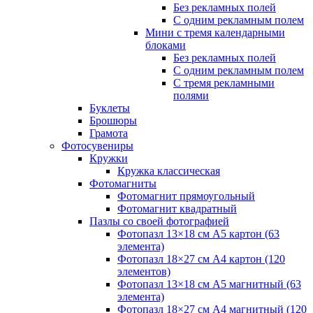
Без рекламных полей
С одним рекламным полем
Мини с тремя календарными
блоками
Без рекламных полей
С одним рекламным полем
С тремя рекламными
полями
Буклеты
Брошюры
Грамота
Фотосувениры
Кружки
Кружка классическая
Фотомагниты
Фотомагнит прямоугольный
Фотомагнит квадратный
Пазлы со своей фотографией
Фотопазл 13×18 см А5 картон (63
элемента)
Фотопазл 18×27 см А4 картон (120
элементов)
Фотопазл 13×18 см А5 магнитный (63
элемента)
Фотопазл 18×27 см А4 магнитный (120