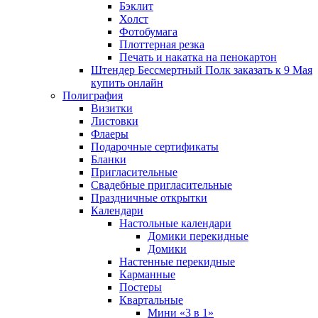
Бэклит
Холст
Фотобумага
Плоттерная резка
Печать и накатка на пенокартон
Штендер Бессмертный Полк заказать к 9 Мая
купить онлайн
Полиграфия
Визитки
Листовки
Флаеры
Подарочные сертификаты
Бланки
Пригласительные
Свадебные пригласительные
Праздничные открытки
Календари
Настольные календари
Домики перекидные
Домики
Настенные перекидные
Карманные
Постеры
Квартальные
Мини «3 в 1»