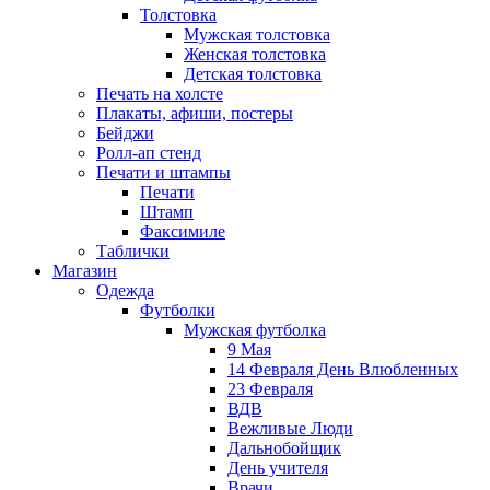
Толстовка
Мужская толстовка
Женская толстовка
Детская толстовка
Печать на холсте
Плакаты, афиши, постеры
Бейджи
Ролл-ап стенд
Печати и штампы
Печати
Штамп
Факсимиле
Таблички
Магазин
Одежда
Футболки
Мужская футболка
9 Мая
14 Февраля День Влюбленных
23 Февраля
ВДВ
Вежливые Люди
Дальнобойщик
День учителя
Врачи