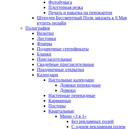
Фотобумага
Плоттерная резка
Печать и накатка на пенокартон
Штендер Бессмертный Полк заказать к 9 Мая
купить онлайн
Полиграфия
Визитки
Листовки
Флаеры
Подарочные сертификаты
Бланки
Пригласительные
Свадебные пригласительные
Праздничные открытки
Календари
Настольные календари
Домики перекидные
Домики
Настенные перекидные
Карманные
Постеры
Квартальные
Мини «3 в 1»
Без рекламных полей
С одним рекламным полем