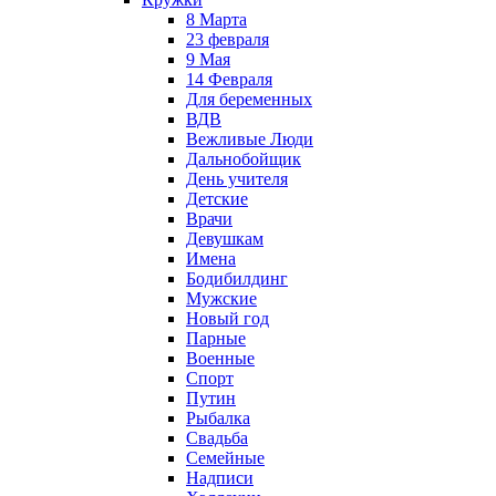
8 Марта
23 февраля
9 Мая
14 Февраля
Для беременных
ВДВ
Вежливые Люди
Дальнобойщик
День учителя
Детские
Врачи
Девушкам
Имена
Бодибилдинг
Мужские
Новый год
Парные
Военные
Спорт
Путин
Рыбалка
Свадьба
Семейные
Надписи