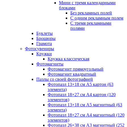
Мини с тремя календарными
блоками
Без рекламных полей
С одним рекламным полем
С тремя рекламными
полями
Буклеты
Брошюры
Грамота
Фотосувениры
Кружки
Кружка классическая
Фотомагниты
Фотомагнит прямоугольный
Фотомагнит квадратный
Пазлы со своей фотографией
Фотопазл 13×18 см А5 картон (63
элемента)
Фотопазл 18×27 см А4 картон (120
элементов)
Фотопазл 13×18 см А5 магнитный (63
элемента)
Фотопазл 18×27 см А4 магнитный (120
элементов)
Фотопазл 26×38 см А3 магнитный (252