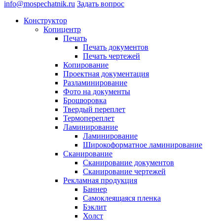
info@mospechatnik.ru
Задать вопрос
Конструктор
Копицентр
Печать
Печать документов
Печать чертежей
Копирование
Проектная документация
Разламинирование
Фото на документы
Брошюровка
Твердый переплет
Термопереплет
Ламинирование
Ламинирование
Широкоформатное ламинирование
Сканирование
Сканирование документов
Сканирование чертежей
Рекламная продукция
Баннер
Самоклеящаяся пленка
Бэклит
Холст