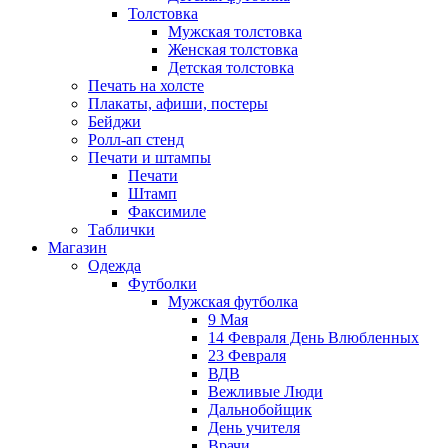
Толстовка
Мужская толстовка
Женская толстовка
Детская толстовка
Печать на холсте
Плакаты, афиши, постеры
Бейджи
Ролл-ап стенд
Печати и штампы
Печати
Штамп
Факсимиле
Таблички
Магазин
Одежда
Футболки
Мужская футболка
9 Мая
14 Февраля День Влюбленных
23 Февраля
ВДВ
Вежливые Люди
Дальнобойщик
День учителя
Врачи