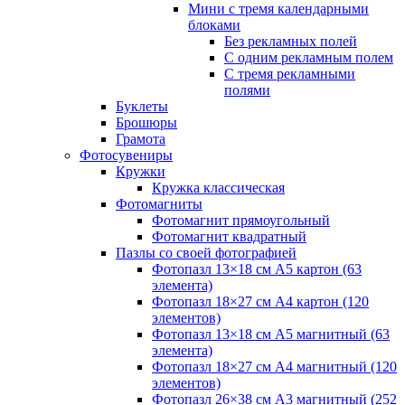
Мини с тремя календарными
блоками
Без рекламных полей
С одним рекламным полем
С тремя рекламными
полями
Буклеты
Брошюры
Грамота
Фотосувениры
Кружки
Кружка классическая
Фотомагниты
Фотомагнит прямоугольный
Фотомагнит квадратный
Пазлы со своей фотографией
Фотопазл 13×18 см А5 картон (63
элемента)
Фотопазл 18×27 см А4 картон (120
элементов)
Фотопазл 13×18 см А5 магнитный (63
элемента)
Фотопазл 18×27 см А4 магнитный (120
элементов)
Фотопазл 26×38 см А3 магнитный (252