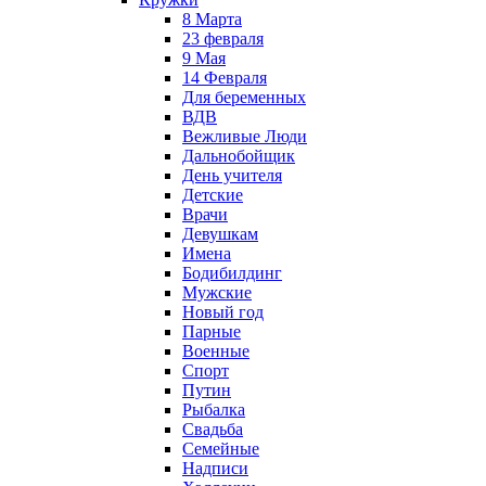
8 Марта
23 февраля
9 Мая
14 Февраля
Для беременных
ВДВ
Вежливые Люди
Дальнобойщик
День учителя
Детские
Врачи
Девушкам
Имена
Бодибилдинг
Мужские
Новый год
Парные
Военные
Спорт
Путин
Рыбалка
Свадьба
Семейные
Надписи