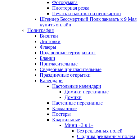
Фотобумага
Плоттерная резка
Печать и накатка на пенокартон
Штендер Бессмертный Полк заказать к 9 Мая
купить онлайн
Полиграфия
Визитки
Листовки
Флаеры
Подарочные сертификаты
Бланки
Пригласительные
Свадебные пригласительные
Праздничные открытки
Календари
Настольные календари
Домики перекидные
Домики
Настенные перекидные
Карманные
Постеры
Квартальные
Мини «3 в 1»
Без рекламных полей
С одним рекламным полем