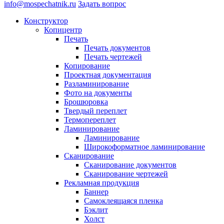
info@mospechatnik.ru
Задать вопрос
Конструктор
Копицентр
Печать
Печать документов
Печать чертежей
Копирование
Проектная документация
Разламинирование
Фото на документы
Брошюровка
Твердый переплет
Термопереплет
Ламинирование
Ламинирование
Широкоформатное ламинирование
Сканирование
Сканирование документов
Сканирование чертежей
Рекламная продукция
Баннер
Самоклеящаяся пленка
Бэклит
Холст