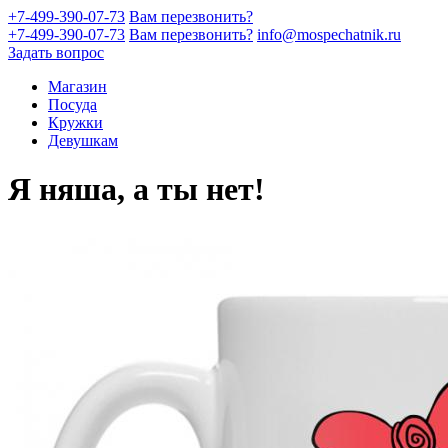
+7-499-390-07-73
Вам перезвонить?
+7-499-390-07-73
Вам перезвонить?
info@mospechatnik.ru
Задать вопрос
Магазин
Посуда
Кружки
Девушкам
Я няша, а ты нет!