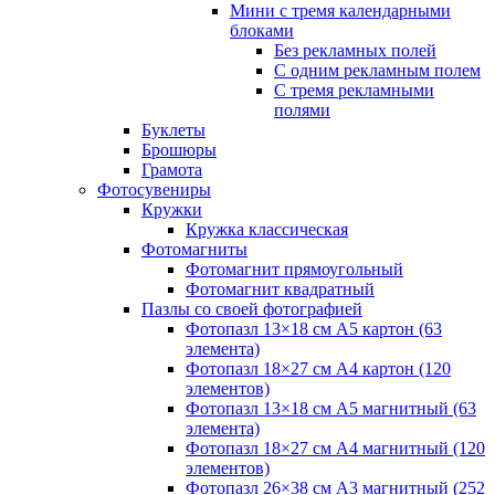
Мини с тремя календарными
блоками
Без рекламных полей
С одним рекламным полем
С тремя рекламными
полями
Буклеты
Брошюры
Грамота
Фотосувениры
Кружки
Кружка классическая
Фотомагниты
Фотомагнит прямоугольный
Фотомагнит квадратный
Пазлы со своей фотографией
Фотопазл 13×18 см А5 картон (63
элемента)
Фотопазл 18×27 см А4 картон (120
элементов)
Фотопазл 13×18 см А5 магнитный (63
элемента)
Фотопазл 18×27 см А4 магнитный (120
элементов)
Фотопазл 26×38 см А3 магнитный (252