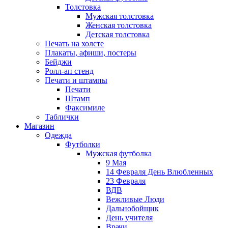
Толстовка
Мужская толстовка
Женская толстовка
Детская толстовка
Печать на холсте
Плакаты, афиши, постеры
Бейджи
Ролл-ап стенд
Печати и штампы
Печати
Штамп
Факсимиле
Таблички
Магазин
Одежда
Футболки
Мужская футболка
9 Мая
14 Февраля День Влюбленных
23 Февраля
ВДВ
Вежливые Люди
Дальнобойщик
День учителя
Врачи