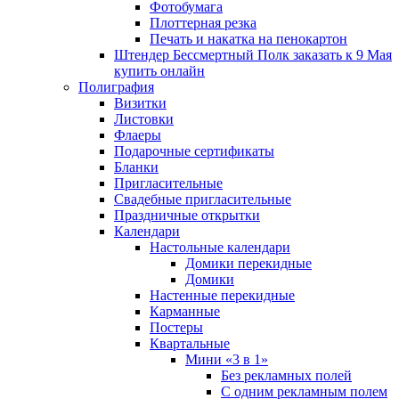
Фотобумага
Плоттерная резка
Печать и накатка на пенокартон
Штендер Бессмертный Полк заказать к 9 Мая
купить онлайн
Полиграфия
Визитки
Листовки
Флаеры
Подарочные сертификаты
Бланки
Пригласительные
Свадебные пригласительные
Праздничные открытки
Календари
Настольные календари
Домики перекидные
Домики
Настенные перекидные
Карманные
Постеры
Квартальные
Мини «3 в 1»
Без рекламных полей
С одним рекламным полем