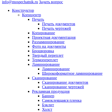
info@mospechatnik.ru
Задать вопрос
Конструктор
Копицентр
Печать
Печать документов
Печать чертежей
Копирование
Проектная документация
Разламинирование
Фото на документы
Брошюровка
Твердый переплет
Термопереплет
Ламинирование
Ламинирование
Широкоформатное ламинирование
Сканирование
Сканирование документов
Сканирование чертежей
Рекламная продукция
Баннер
Самоклеящаяся пленка
Бэклит
Холст