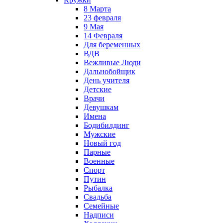
8 Марта
23 февраля
9 Мая
14 Февраля
Для беременных
ВДВ
Вежливые Люди
Дальнобойщик
День учителя
Детские
Врачи
Девушкам
Имена
Бодибилдинг
Мужские
Новый год
Парные
Военные
Спорт
Путин
Рыбалка
Свадьба
Семейные
Надписи