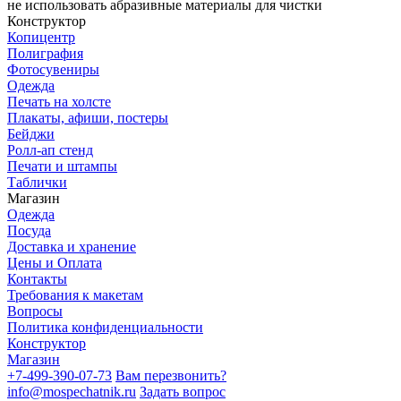
не использовать абразивные материалы для чистки
Конструктор
Копицентр
Полиграфия
Фотосувениры
Одежда
Печать на холсте
Плакаты, афиши, постеры
Бейджи
Ролл-ап стенд
Печати и штампы
Таблички
Магазин
Одежда
Посуда
Доставка и хранение
Цены и Оплата
Контакты
Требования к макетам
Вопросы
Политика конфиденциальности
Конструктор
Магазин
+7-499-390-07-73
Вам перезвонить?
info@mospechatnik.ru
Задать вопрос