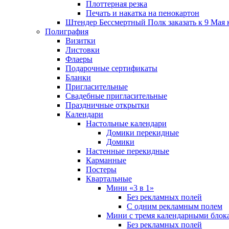
Плоттерная резка
Печать и накатка на пенокартон
Штендер Бессмертный Полк заказать к 9 Мая 
Полиграфия
Визитки
Листовки
Флаеры
Подарочные сертификаты
Бланки
Пригласительные
Свадебные пригласительные
Праздничные открытки
Календари
Настольные календари
Домики перекидные
Домики
Настенные перекидные
Карманные
Постеры
Квартальные
Мини «3 в 1»
Без рекламных полей
С одним рекламным полем
Мини с тремя календарными блок
Без рекламных полей