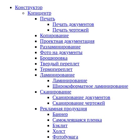
Конструктор
Копицентр
Печать
Печать документов
Печать чертежей
Копирование
Проектная документация
Разламинирование
Фото на документы
Брошюровка
Твердый переплет
Термопереплет
Ламинирование
Ламинирование
Широкоформатное ламинирование
Сканирование
Сканирование документов
Сканирование чертежей
Рекламная продукция
Баннер
Самоклеящаяся пленка
Бэклит
Холст
Фотобумага