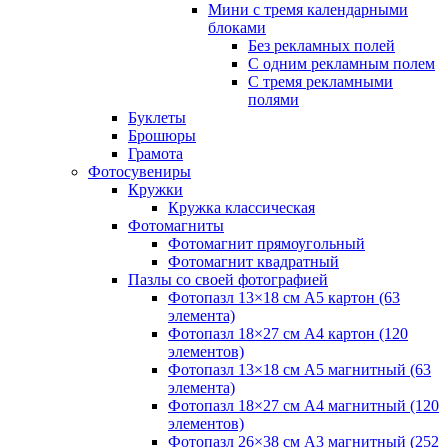
Мини с тремя календарными
блоками
Без рекламных полей
С одним рекламным полем
С тремя рекламными
полями
Буклеты
Брошюры
Грамота
Фотосувениры
Кружки
Кружка классическая
Фотомагниты
Фотомагнит прямоугольный
Фотомагнит квадратный
Пазлы со своей фотографией
Фотопазл 13×18 см А5 картон (63
элемента)
Фотопазл 18×27 см А4 картон (120
элементов)
Фотопазл 13×18 см А5 магнитный (63
элемента)
Фотопазл 18×27 см А4 магнитный (120
элементов)
Фотопазл 26×38 см А3 магнитный (252