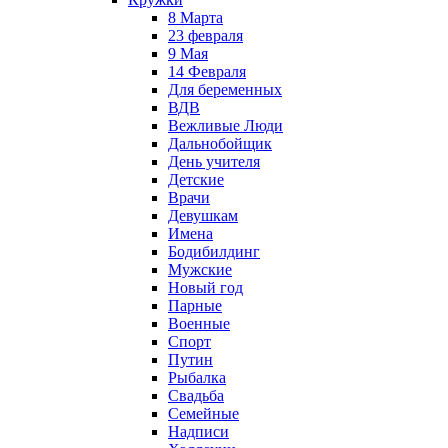
8 Марта
23 февраля
9 Мая
14 Февраля
Для беременных
ВДВ
Вежливые Люди
Дальнобойщик
День учителя
Детские
Врачи
Девушкам
Имена
Бодибилдинг
Мужские
Новый год
Парные
Военные
Спорт
Путин
Рыбалка
Свадьба
Семейные
Надписи