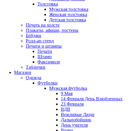
Толстовка
Мужская толстовка
Женская толстовка
Детская толстовка
Печать на холсте
Плакаты, афиши, постеры
Бейджи
Ролл-ап стенд
Печати и штампы
Печати
Штамп
Факсимиле
Таблички
Магазин
Одежда
Футболки
Мужская футболка
9 Мая
14 Февраля День Влюбленных
23 Февраля
ВДВ
Вежливые Люди
Дальнобойщик
День учителя
Врачи