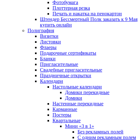
Фотобумага
Плоттерная резка
Печать и накатка на пенокартон
Штендер Бессмертный Полк заказать к 9 Мая
купить онлайн
Полиграфия
Визитки
Листовки
Флаеры
Подарочные сертификаты
Бланки
Пригласительные
Свадебные пригласительные
Праздничные открытки
Календари
Настольные календари
Домики перекидные
Домики
Настенные перекидные
Карманные
Постеры
Квартальные
Мини «3 в 1»
Без рекламных полей
С одним рекламным полем