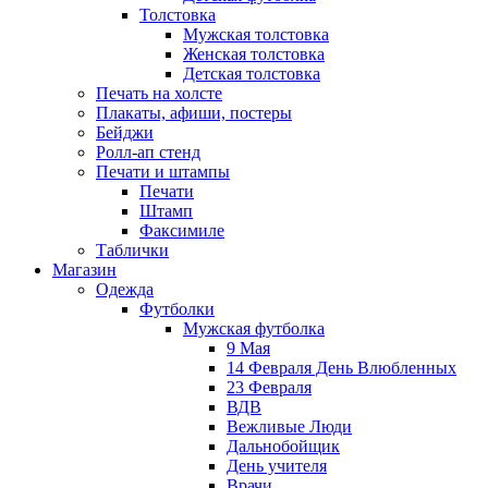
Толстовка
Мужская толстовка
Женская толстовка
Детская толстовка
Печать на холсте
Плакаты, афиши, постеры
Бейджи
Ролл-ап стенд
Печати и штампы
Печати
Штамп
Факсимиле
Таблички
Магазин
Одежда
Футболки
Мужская футболка
9 Мая
14 Февраля День Влюбленных
23 Февраля
ВДВ
Вежливые Люди
Дальнобойщик
День учителя
Врачи