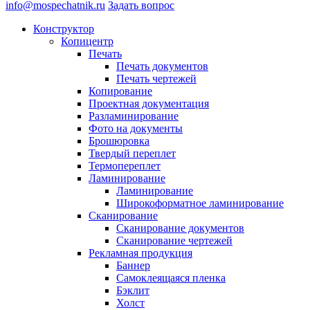
info@mospechatnik.ru
Задать вопрос
Конструктор
Копицентр
Печать
Печать документов
Печать чертежей
Копирование
Проектная документация
Разламинирование
Фото на документы
Брошюровка
Твердый переплет
Термопереплет
Ламинирование
Ламинирование
Широкоформатное ламинирование
Сканирование
Сканирование документов
Сканирование чертежей
Рекламная продукция
Баннер
Самоклеящаяся пленка
Бэклит
Холст