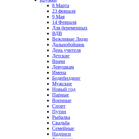
8 Марта
23 февраля
9 Мая
14 Февраля
Для беременных
ВДВ
Вежливые Люди
Дальнобойщик
День учителя
Детские
Врачи
Девушкам
Имена
Бодибилдинг
Мужские
Новый год
Парные
Военные
Спорт
Путин
Рыбалка
Свадьба
Семейные
Надписи