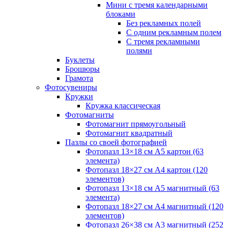
Мини с тремя календарными
блоками
Без рекламных полей
С одним рекламным полем
С тремя рекламными
полями
Буклеты
Брошюры
Грамота
Фотосувениры
Кружки
Кружка классическая
Фотомагниты
Фотомагнит прямоугольный
Фотомагнит квадратный
Пазлы со своей фотографией
Фотопазл 13×18 см А5 картон (63
элемента)
Фотопазл 18×27 см А4 картон (120
элементов)
Фотопазл 13×18 см А5 магнитный (63
элемента)
Фотопазл 18×27 см А4 магнитный (120
элементов)
Фотопазл 26×38 см А3 магнитный (252