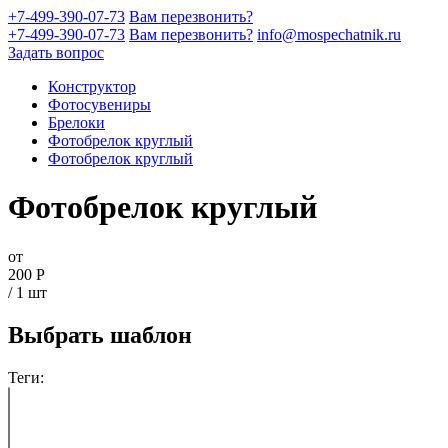
+7-499-390-07-73
Вам перезвонить?
+7-499-390-07-73
Вам перезвонить?
info@mospechatnik.ru
Задать вопрос
Конструктор
Фотосувениры
Брелоки
Фотобрелок круглый
Фотобрелок круглый
Фотобрелок круглый
от
200
Р
/ 1 шт
Выбрать шаблон
Теги: