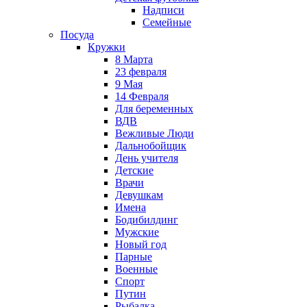
Надписи
Семейные
Посуда
Кружки
8 Марта
23 февраля
9 Мая
14 Февраля
Для беременных
ВДВ
Вежливые Люди
Дальнобойщик
День учителя
Детские
Врачи
Девушкам
Имена
Бодибилдинг
Мужские
Новый год
Парные
Военные
Спорт
Путин
Рыбалка