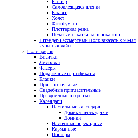
Баннер
Самоклеящаяся пленка
Бэклит
Холст
Фотобумага
Плоттерная резка
Печать и накатка на пенокартон
Штендер Бессмертный Полк заказать к 9 Мая
купить онлайн
Полиграфия
Визитки
Листовки
Флаеры
Подарочные сертификаты
Бланки
Пригласительные
Свадебные пригласительные
Праздничные открытки
Календари
Настольные календари
Домики перекидные
Домики
Настенные перекидные
Карманные
Постеры