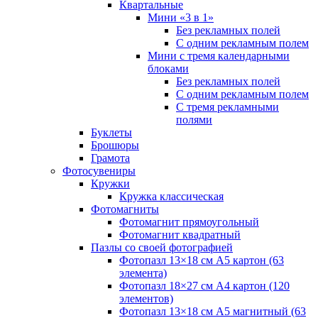
Квартальные
Мини «3 в 1»
Без рекламных полей
С одним рекламным полем
Мини с тремя календарными
блоками
Без рекламных полей
С одним рекламным полем
С тремя рекламными
полями
Буклеты
Брошюры
Грамота
Фотосувениры
Кружки
Кружка классическая
Фотомагниты
Фотомагнит прямоугольный
Фотомагнит квадратный
Пазлы со своей фотографией
Фотопазл 13×18 см А5 картон (63
элемента)
Фотопазл 18×27 см А4 картон (120
элементов)
Фотопазл 13×18 см А5 магнитный (63