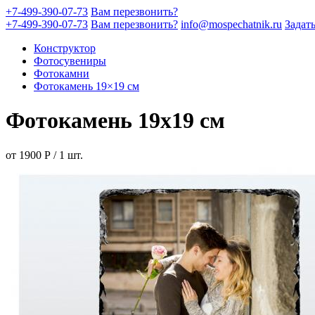
+7-499-390-07-73
Вам перезвонить?
+7-499-390-07-73
Вам перезвонить?
info@mospechatnik.ru
Задат
Конструктор
Фотосувениры
Фотокамни
Фотокамень 19×19 см
Фотокамень 19х19 см
от
1900
Р
/
1
шт.