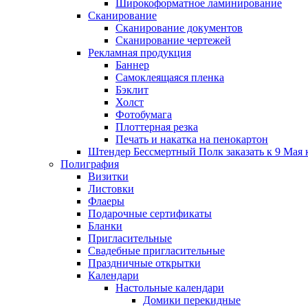
Широкоформатное ламинирование
Сканирование
Сканирование документов
Сканирование чертежей
Рекламная продукция
Баннер
Самоклеящаяся пленка
Бэклит
Холст
Фотобумага
Плоттерная резка
Печать и накатка на пенокартон
Штендер Бессмертный Полк заказать к 9 Мая 
Полиграфия
Визитки
Листовки
Флаеры
Подарочные сертификаты
Бланки
Пригласительные
Свадебные пригласительные
Праздничные открытки
Календари
Настольные календари
Домики перекидные