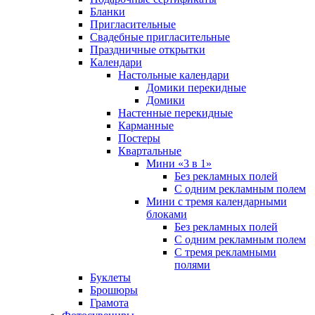
Бланки
Пригласительные
Свадебные пригласительные
Праздничные открытки
Календари
Настольные календари
Домики перекидные
Домики
Настенные перекидные
Карманные
Постеры
Квартальные
Мини «3 в 1»
Без рекламных полей
С одним рекламным полем
Мини с тремя календарными
блоками
Без рекламных полей
С одним рекламным полем
С тремя рекламными
полями
Буклеты
Брошюры
Грамота