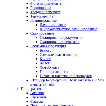
Фото на документы
Брошюровка
Твердый переплет
Термопереплет
Ламинирование
Ламинирование
Широкоформатное ламинирование
Сканирование
Сканирование документов
Сканирование чертежей
Рекламная продукция
Баннер
Самоклеящаяся пленка
Бэклит
Холст
Фотобумага
Плоттерная резка
Печать и накатка на пенокартон
Штендер Бессмертный Полк заказать к 9 Мая
купить онлайн
Полиграфия
Визитки
Листовки
Флаеры
Подарочные сертификаты