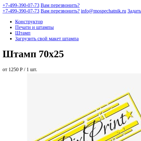
+7-499-390-07-73
Вам перезвонить?
+7-499-390-07-73
Вам перезвонить?
info@mospechatnik.ru
Задат
Конструктор
Печати и штампы
Штамп
Загрузить свой макет штампа
Штамп 70х25
от
1250
Р
/
1
шт.