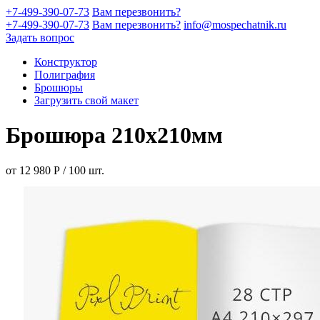
+7-499-390-07-73
Вам перезвонить?
+7-499-390-07-73
Вам перезвонить?
info@mospechatnik.ru
Задать вопрос
Конструктор
Полиграфия
Брошюры
Загрузить свой макет
Брошюра 210х210мм
от
12 980
Р
/
100
шт.