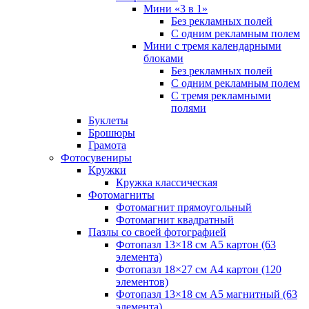
Мини «3 в 1»
Без рекламных полей
С одним рекламным полем
Мини с тремя календарными
блоками
Без рекламных полей
С одним рекламным полем
С тремя рекламными
полями
Буклеты
Брошюры
Грамота
Фотосувениры
Кружки
Кружка классическая
Фотомагниты
Фотомагнит прямоугольный
Фотомагнит квадратный
Пазлы со своей фотографией
Фотопазл 13×18 см А5 картон (63
элемента)
Фотопазл 18×27 см А4 картон (120
элементов)
Фотопазл 13×18 см А5 магнитный (63
элемента)