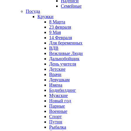
Надписи
Семейные
Посуда
Кружки
8 Марта
23 февраля
9 Мая
14 Февраля
Для беременных
ВДВ
Вежливые Люди
Дальнобойщик
День учителя
Детские
Врачи
Девушкам
Имена
Бодибилдинг
Мужские
Новый год
Парные
Военные
Спорт
Путин
Рыбалка