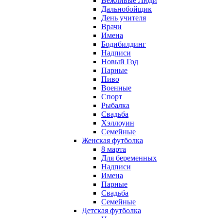
Вежливые Люди
Дальнобойщик
День учителя
Врачи
Имена
Бодибилдинг
Надписи
Новый Год
Парные
Пиво
Военные
Спорт
Рыбалка
Свадьба
Хэллоуин
Семейные
Женская футболка
8 марта
Для беременных
Надписи
Имена
Парные
Свадьба
Семейные
Детская футболка