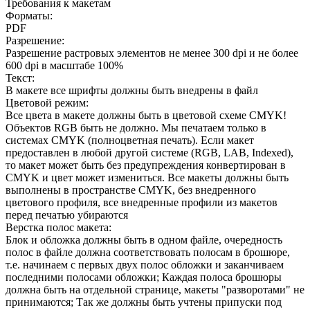
Требования к макетам
Форматы:
PDF
Разрешение:
Разрешение растровых элементов не менее 300 dpi и не более
600 dpi в масштабе 100%
Текст:
В макете все шрифты должны быть внедрены в файл
Цветовой режим:
Все цвета в макете должны быть в цветовой схеме CMYK!
Объектов RGB быть не должно. Мы печатаем только в
системах CMYK (полноцветная печать). Если макет
предоставлен в любой другой системе (RGB, LAB, Indexed),
то макет может быть без предупреждения конвертирован в
CMYK и цвет может измениться. Все макеты должны быть
выполнены в пространстве CMYK, без внедренного
цветового профиля, все внедренные профили из макетов
перед печатью убираются
Верстка полос макета:
Блок и обложка должны быть в одном файле, очередность
полос в файле должна соответствовать полосам в брошюре,
т.е. начинаем с первых двух полос обложки и заканчиваем
последними полосами обложки; Каждая полоса брошюры
должна быть на отдельной странице, макеты "разворотами" не
принимаются; Так же должны быть учтены припуски под