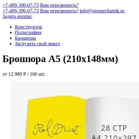
+7-499-390-07-73
Вам перезвонить?
+7-499-390-07-73
Вам перезвонить?
info@mospechatnik.ru
Задать вопрос
Конструктор
Полиграфия
Брошюры
Загрузить свой макет
Брошюра А5 (210х148мм)
от
12 980
Р
/
100
шт.