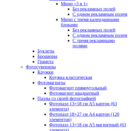
Мини «3 в 1»
Без рекламных полей
С одним рекламным полем
Мини с тремя календарными
блоками
Без рекламных полей
С одним рекламным полем
С тремя рекламными
полями
Буклеты
Брошюры
Грамота
Фотосувениры
Кружки
Кружка классическая
Фотомагниты
Фотомагнит прямоугольный
Фотомагнит квадратный
Пазлы со своей фотографией
Фотопазл 13×18 см А5 картон (63
элемента)
Фотопазл 18×27 см А4 картон (120
элементов)
Фотопазл 13×18 см А5 магнитный (63
элемента)