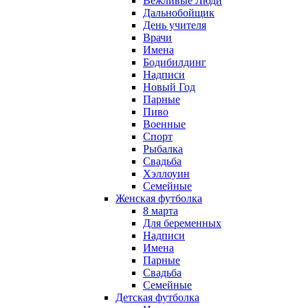
Вежливые Люди
Дальнобойщик
День учителя
Врачи
Имена
Бодибилдинг
Надписи
Новый Год
Парные
Пиво
Военные
Спорт
Рыбалка
Свадьба
Хэллоуин
Семейные
Женская футболка
8 марта
Для беременных
Надписи
Имена
Парные
Свадьба
Семейные
Детская футболка