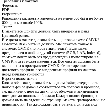
Требования к макетам
Форматы:
PDF
Разрешение:
Разрешение растровых элементов не менее 300 dpi и не более
600 dpi в масштабе 100%
Текст:
В макете все шрифты должны быть внедрены в файл
Цветовой режим:
Все цвета в макете должны быть в цветовой схеме CMYK!
Объектов RGB быть не должно. Мы печатаем только в
системах CMYK (полноцветная печать). Если макет
предоставлен в любой другой системе (RGB, LAB, Indexed),
то макет может быть без предупреждения конвертирован в
CMYK и цвет может измениться. Все макеты должны быть
выполнены в пространстве CMYK, без внедренного
цветового профиля, все внедренные профили из макетов
перед печатью убираются
Верстка полос макета:
Блок и обложка должны быть в одном файле, очередность
полос в файле должна соответствовать полосам в брошюре,
т.е. начинаем с первых двух полос обложки и заканчиваем
последними полосами обложки; Каждая полоса брошюры
должна быть на отдельной странице, макеты "разворотами" не
принимаются; Так же должны быть учтены припуски под