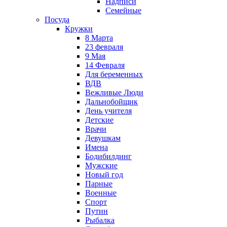
Надписи
Семейные
Посуда
Кружки
8 Марта
23 февраля
9 Мая
14 Февраля
Для беременных
ВДВ
Вежливые Люди
Дальнобойщик
День учителя
Детские
Врачи
Девушкам
Имена
Бодибилдинг
Мужские
Новый год
Парные
Военные
Спорт
Путин
Рыбалка