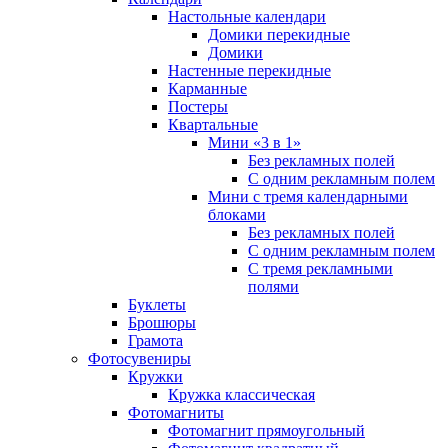
Настольные календари
Домики перекидные
Домики
Настенные перекидные
Карманные
Постеры
Квартальные
Мини «3 в 1»
Без рекламных полей
С одним рекламным полем
Мини с тремя календарными
блоками
Без рекламных полей
С одним рекламным полем
С тремя рекламными
полями
Буклеты
Брошюры
Грамота
Фотосувениры
Кружки
Кружка классическая
Фотомагниты
Фотомагнит прямоугольный