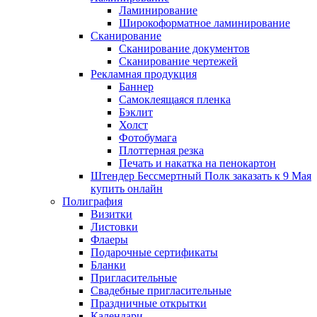
Ламинирование
Широкоформатное ламинирование
Сканирование
Сканирование документов
Сканирование чертежей
Рекламная продукция
Баннер
Самоклеящаяся пленка
Бэклит
Холст
Фотобумага
Плоттерная резка
Печать и накатка на пенокартон
Штендер Бессмертный Полк заказать к 9 Мая
купить онлайн
Полиграфия
Визитки
Листовки
Флаеры
Подарочные сертификаты
Бланки
Пригласительные
Свадебные пригласительные
Праздничные открытки
Календари