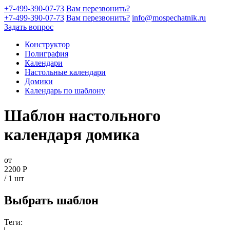
+7-499-390-07-73
Вам перезвонить?
+7-499-390-07-73
Вам перезвонить?
info@mospechatnik.ru
Задать вопрос
Конструктор
Полиграфия
Календари
Настольные календари
Домики
Календарь по шаблону
Шаблон настольного
календаря домика
от
2200
Р
/ 1 шт
Выбрать шаблон
Теги: