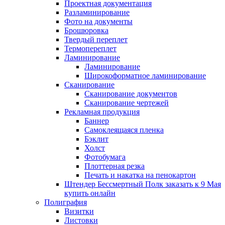
Проектная документация
Разламинирование
Фото на документы
Брошюровка
Твердый переплет
Термопереплет
Ламинирование
Ламинирование
Широкоформатное ламинирование
Сканирование
Сканирование документов
Сканирование чертежей
Рекламная продукция
Баннер
Самоклеящаяся пленка
Бэклит
Холст
Фотобумага
Плоттерная резка
Печать и накатка на пенокартон
Штендер Бессмертный Полк заказать к 9 Мая
купить онлайн
Полиграфия
Визитки
Листовки