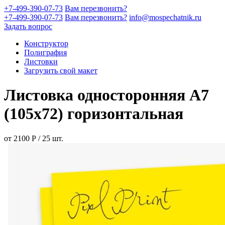
+7-499-390-07-73
Вам перезвонить?
+7-499-390-07-73
Вам перезвонить?
info@mospechatnik.ru
Задать вопрос
Конструктор
Полиграфия
Листовки
Загрузить свой макет
Листовка односторонняя A7
(105x72) горизонтальная
от
2100
Р
/
25
шт.