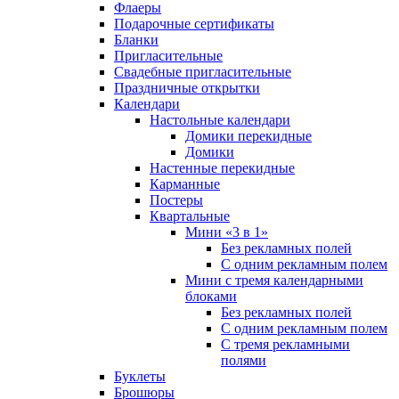
Флаеры
Подарочные сертификаты
Бланки
Пригласительные
Свадебные пригласительные
Праздничные открытки
Календари
Настольные календари
Домики перекидные
Домики
Настенные перекидные
Карманные
Постеры
Квартальные
Мини «3 в 1»
Без рекламных полей
С одним рекламным полем
Мини с тремя календарными
блоками
Без рекламных полей
С одним рекламным полем
С тремя рекламными
полями
Буклеты
Брошюры