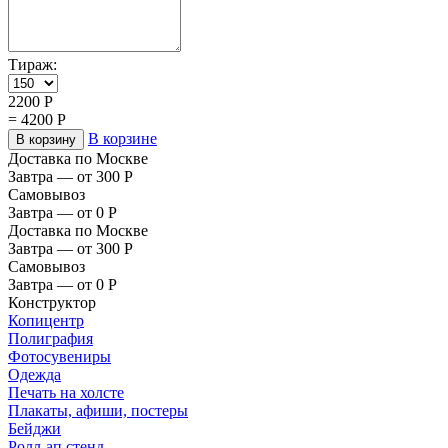
Тираж:
2200
Р
=
4200
Р
В корзине
В корзину
Доставка по Москве
Завтра — от 300
Р
Самовывоз
Завтра — от 0
Р
Доставка по Москве
Завтра — от 300
Р
Самовывоз
Завтра — от 0
Р
Конструктор
Копицентр
Полиграфия
Фотосувениры
Одежда
Печать на холсте
Плакаты, афиши, постеры
Бейджи
Ролл-ап стенд