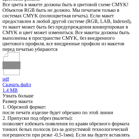
Все цвета в макете должны быть в цветовой схеме CMYK!
Объектов RGB быть не должно. Мы печатаем только в
системах CMYK (полноцветная печать). Если макет
предоставлен в любой другой системе (RGB, LAB, Indexed),
то макет может быть без предупреждения конвертирован в
CMYK и цвет может измениться. Все макеты должны быть
выполнены в пространстве CMYK, без внедренного
цветового профиля, все внедренные профили из макетов
перед печатью убираются
pdf
Скачать файл
1.4 MB
Узнать больше
Размер макета
1. Обрезной формат:
после печати изделие будет обрезано по этой линии
2. Припуски под обрез (вылеты):
позволяет избежать появления по краям обрезного формата
тонких белых полосок (из-за допустимой технологической
погрешности при резке -0,5-1мм). Если вы будете вставлять